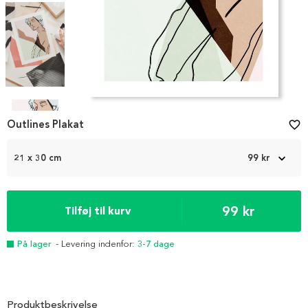
Item
1
Outlines Plakat
favorite_border
of
4
21 x 30 cm
99 kr
99 kr
Tilføj til kurv
På lager
- Levering indenfor:
3-7 dage
Produktbeskrivelse