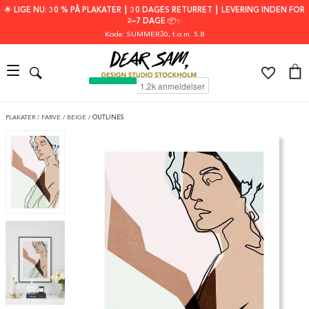
🌟 LIGE NU: 30 % PÅ PLAKATER ┃ 30 DAGES RETURRET ┃ LEVERING INDEN FOR
2–7 DAGE 📦✨
Kode: SUMMER30
, t.o.m. 5.8
PLAKATER
/
FARVE
/
BEIGE
/
OUTLINES