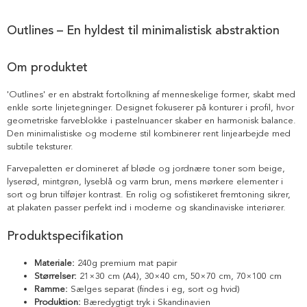
Outlines – En hyldest til minimalistisk abstraktion
Om produktet
'Outlines' er en abstrakt fortolkning af menneskelige former, skabt med
enkle sorte linjetegninger. Designet fokuserer på konturer i profil, hvor
geometriske farveblokke i pastelnuancer skaber en harmonisk balance.
Den minimalistiske og moderne stil kombinerer rent linjearbejde med
subtile teksturer.
Farvepaletten er domineret af bløde og jordnære toner som beige,
lyserød, mintgrøn, lyseblå og varm brun, mens mørkere elementer i
sort og brun tilføjer kontrast. En rolig og sofistikeret fremtoning sikrer,
at plakaten passer perfekt ind i moderne og skandinaviske interiører.
Produktspecifikation
Materiale:
240g premium mat papir
Størrelser:
21×30 cm (A4), 30×40 cm, 50×70 cm, 70×100 cm
Ramme:
Sælges separat (findes i eg, sort og hvid)
Produktion:
Bæredygtigt tryk i Skandinavien