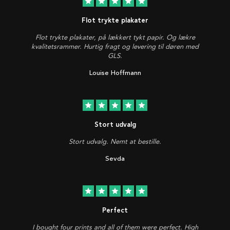
star
star
star
star
star
Flot trykte plakater
Flot trykte plakater, på lækkert tykt papir. Og lækre
kvalitetsrammer. Hurtig fragt og levering til døren med
GLS.
Louise Hoffmann
star
star
star
star
star
Stort udvalg
Stort udvalg. Nemt at bestille.
Sevda
star
star
star
star
star
Perfect
I bought four prints and all of them were perfect. High