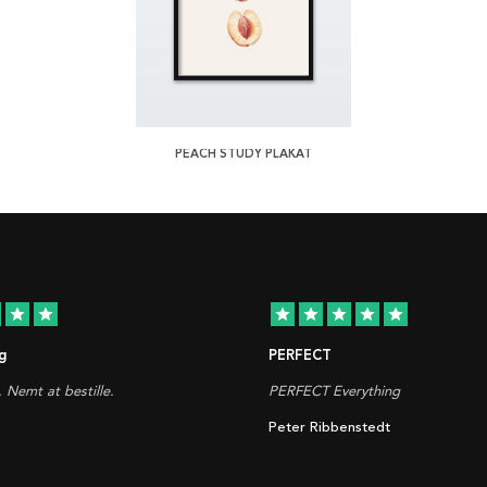
PEACH STUDY PLAKAT
star
star
star
star
star
star
star
g
PERFECT
. Nemt at bestille.
PERFECT Everything
Peter Ribbenstedt