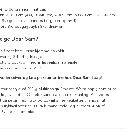
le:
240g premium mat papir
er:
21×30 cm (A4), 30×40 cm, 40×50 cm, 50×70 cm, 70×100 cm
:
Sælges separat (findes i eg, sort og hvid)
ion:
Bæredygtigt tryk i Skandinavien
ælge Dear Sam?
s åbent køb - prøv hjemme risikofrit
levering 2-4 arbejdsdage
tig produktion med miljøvenlige materialer
avisk design siden 2016
voritmotiver og køb plakater online hos Dear Sam i dag!
kater er trykt på 240 g Multidesign Smooth White-papir, som er et
 høj kvalitet fra Clairefontaine papirfabrik i Frankrig. Alle vores
ykt på papir med FSC- og EU-miljømærketiketter til ansvarligt
 trykfaciliteter er 100 % klimaneutrale, og al produktion af
r Svane-miljømærket.