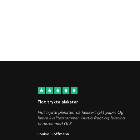
star
star
star
star
star
Flot trykte plakater
Flot trykte plakater, på lækkert tykt papir. Og
lækre kvalitetsrammer. Hurtig fragt og levering
til døren med GLS.
Louise Hoffmann