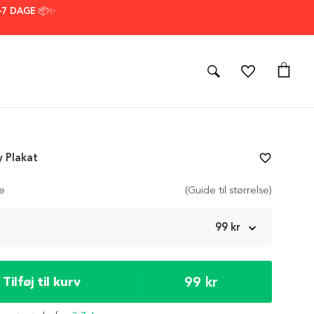
–7 DAGE 📦✨
 Plakat
favorite_border
se
(Guide til størrelse)
m
99 kr
99 kr
Tilføj til kurv