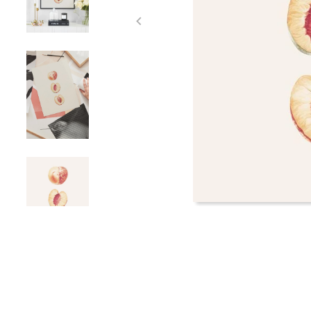
Item
1
of
4