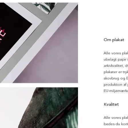
Om plakat
Alle vores pla
ubelagt papir i
arkivkvalitet, 
plakater er tr
skovbrug og EU
produktion af
EU-miljømærke
Kvalitet
Alle vores pla
bedes du kont