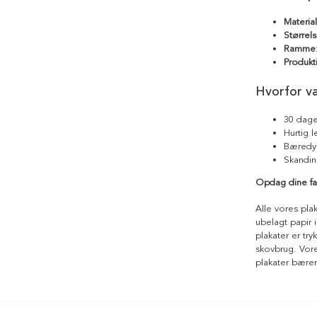
Materia
Størrels
Ramme
Produkt
Hvorfor v
30 dage
Hurtig 
Bæredyg
Skandin
Opdag dine fa
Alle vores pla
ubelagt papir i
plakater er tr
skovbrug. Vores
plakater bære