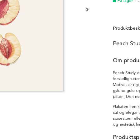
På lager
- 
Produktbesk
Peach Stud
Om produ
Peach Study er 
forskellige sta
Motivet er rig
gyldne gule og
pitten. Den ne
Plakaten fremk
stil og elegant
spisestuen ell
og æstetisk fi
Produktspe