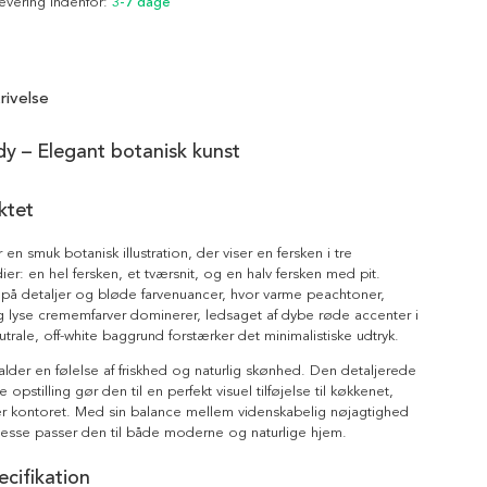
Levering indenfor:
3-7 dage
rivelse
y – Elegant botanisk kunst
ktet
en smuk botanisk illustration, der viser en fersken i tre
dier: en hel fersken, et tværsnit, og en halv fersken med pit.
t på detaljer og bløde farvenuancer, hvor varme peachtoner,
 lyse crememfarver dominerer, ledsaget af dybe røde accenter i
utrale, off-white baggrund forstærker det minimalistiske udtryk.
alder en følelse af friskhed og naturlig skønhed. Den detaljerede
e opstilling gør den til en perfekt visuel tilføjelse til køkkenet,
er kontoret. Med sin balance mellem videnskabelig nøjagtighed
nesse passer den til både moderne og naturlige hjem.
cifikation