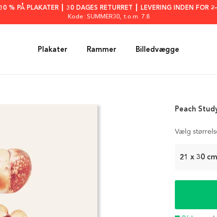
: 30 % PÅ PLAKATER ┃ 30 DAGES RETURRET ┃ LEVERING INDEN FOR 2
Kode: SUMMER30
, t.o.m. 7.8
Plakater
Rammer
Billedvægge
Peach Study
Vælg størrel
21 x 30 c