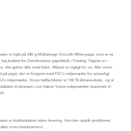
kater er trykt på 240 g Multidesign Smooth White-papir, som er et
 høj kvalitet fra Clairefontaine papirfabrik i Frankrig. Papiret er i
dvs. det gulner ikke med tiden. Miljøet er vigtigt for os. Alle vores
ykt på papir, der er forsynet med FSC's miljømærke for ansvarligt
's miljømærke. Vores trykfaciliteter er 100 % klimaneutrale, og al
 plakater til dearsam.com bærer Svane-miljømærket (svarende til
t).
kater er kvalitetssikret inden levering. Hvis der opstår problemer,
akte vores kundeservice.