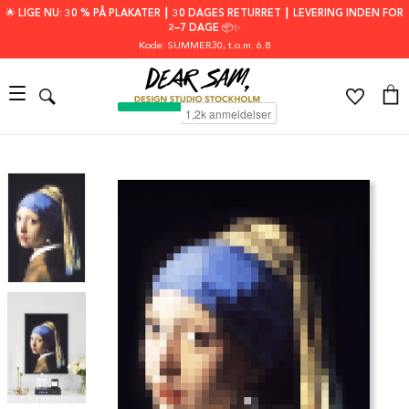
🌟 LIGE NU: 30 % PÅ PLAKATER ┃ 30 DAGES RETURRET ┃ LEVERING INDEN FOR
2–7 DAGE 📦✨
Kode: SUMMER30
, t.o.m. 6.8