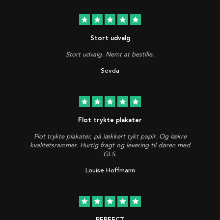
star
star
star
star
star
Stort udvalg
Stort udvalg. Nemt at bestille.
Sevda
star
star
star
star
star
Flot trykte plakater
Flot trykte plakater, på lækkert tykt papir. Og lækre
kvalitetsrammer. Hurtig fragt og levering til døren med
GLS.
Louise Hoffmann
star
star
star
star
star
PERFECT