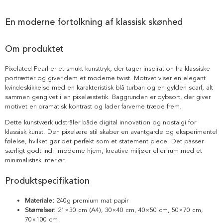
En moderne fortolkning af klassisk skønhed
Om produktet
Pixelated Pearl er et smukt kunsttryk, der tager inspiration fra klassiske
portrætter og giver dem et moderne twist. Motivet viser en elegant
kvindeskikkelse med en karakteristisk blå turban og en gylden scarf, alt
sammen gengivet i en pixelæstetik. Baggrunden er dybsort, der giver
motivet en dramatisk kontrast og lader farverne træde frem.
Dette kunstværk udstråler både digital innovation og nostalgi for
klassisk kunst. Den pixelære stil skaber en avantgarde og eksperimentel
følelse, hvilket gør det perfekt som et statement piece. Det passer
særligt godt ind i moderne hjem, kreative miljøer eller rum med et
minimalistisk interiør.
Produktspecifikation
Materiale:
240g premium mat papir
Størrelser:
21×30 cm (A4), 30×40 cm, 40×50 cm, 50×70 cm,
70×100 cm