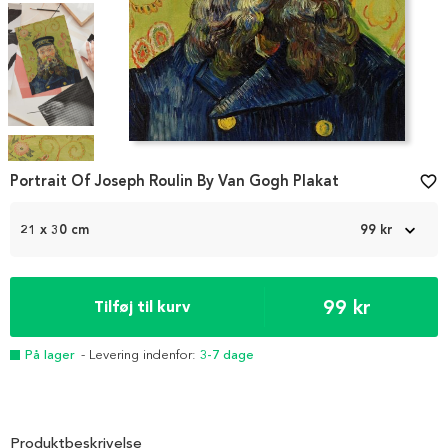
Item
1
Portrait Of Joseph Roulin By Van Gogh Plakat
favorite_border
of
4
21 x 30 cm
99 kr
99 kr
Tilføj til kurv
På lager
- Levering indenfor:
3-7 dage
Produktbeskrivelse