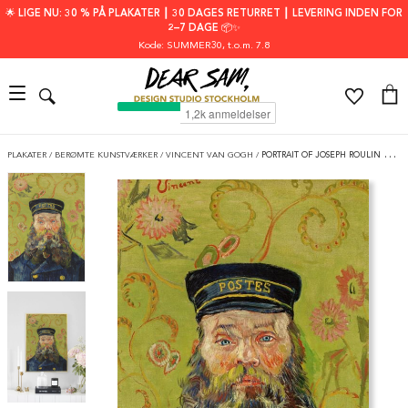
🌟 LIGE NU: 30 % PÅ PLAKATER ┃ 30 DAGES RETURRET ┃ LEVERING INDEN FOR
2–7 DAGE 📦✨
Kode: SUMMER30
, t.o.m. 7.8
PLAKATER
/
BERØMTE KUNSTVÆRKER
/
VINCENT VAN GOGH
/
PORTRAIT OF JOSEPH ROULIN BY VAN GOGH