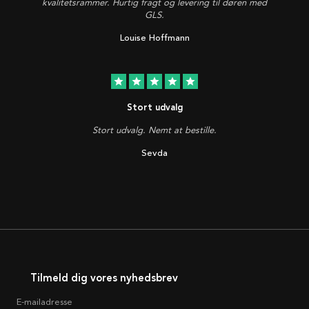
kvalitetsrammer. Hurtig fragt og levering til døren med
GLS.
Louise Hoffmann
star
star
star
star
star
Stort udvalg
Stort udvalg. Nemt at bestille.
Sevda
Tilmeld dig vores nyhedsbrev
E-mailadresse