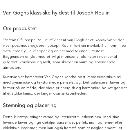
Van Goghs klassiske hyldest til Joseph Roulin
Om produktet
'Portrait Of Joseph Roulin' af Vincent van Gogh er et ikonisk værk, der
viser postmedarbejderen Joseph Roulin iført sin mørkeblå uniform med
detaljerede gule knapper og en hat med teksten “Postes”.
Baggrunden er fyldt med et livligt mønster af blomster i nuancer af
gulgrønt, koralrosa og rødt, som skaber en varm og spændende
atmosfære.
Kunstværket fremhæver Van Goghs kendte post-impressionistiske stil
med dynamiske og teksturerede penselstrøg. Det balancerer farver og
former på en måde, der både er energisk og harmonisk, hvilket gør det
til et stykke kunst, der fanger opmærksomheden.
Stemning og placering
Dette kunsttryk bringer varme og intensitet til ethvert rum. Med sine
levende farver og rige detaljer passer det perfekt ind i boheme- eller
eklektiske interiører, men kan også fremstå som et nøgleelement i et