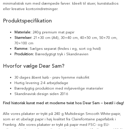
minimalistisk rum med dæmpede farver. Ideelt til stuer, kunststudios
eller kreative kontorindretninger.
Produktspecifikation
Materiale:
240g premium mat papir
Størrelser:
21×30 cm (A4), 30×40 cm, 40×50 cm, 50×70 cm,
70×100 cm
Ramme:
Sælges separat (findes i eg, sort og hvid)
Produktion:
Bæredygtigt tryk i Skandinavien
Hvorfor vælge Dear Sam?
30 dages åbent køb - prøv hjemme risikofrit
Hurtig levering 2-4 arbejdsdage
Bæredygtig produktion med miljøvenlige materialer
Skandinavisk design siden 2016
Find historisk kunst med et moderne twist hos Dear Sam – bestil i dag!
Alle vores plakater er trykt på 240 g Multidesign Smooth White-papir,
som er et ubelagt papir i høj kvalitet fra Clairefontaine papirfabrik i
Frankrig. Alle vores plakater er trykt på papir med FSC- og EU-