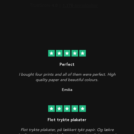
star
star
star
star
star
Perfect
I bought four prints and all of them were perfect. High
quality paper and beautiful colours.
Emilia
star
star
star
star
star
Flot trykte plakater
Flot trykte plakater, på lækkert tykt papir. Og lækre