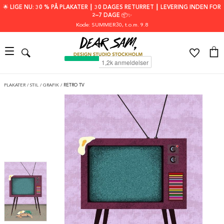
🌟 LIGE NU: 30 % PÅ PLAKATER ┃ 30 DAGES RETURRET ┃ LEVERING INDEN FOR
2–7 DAGE 📦✨
Kode: SUMMER30
, t.o.m. 9.8
PLAKATER
/
STIL
/
GRAFIK
/
RETRO TV