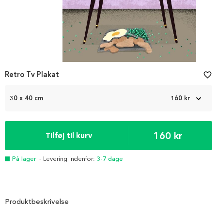
Retro Tv Plakat
favorite_border
30 x 40 cm
160 kr
160 kr
Tilføj til kurv
På lager
- Levering indenfor:
3-7 dage
Produktbeskrivelse