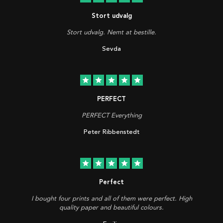
Stort udvalg
Stort udvalg. Nemt at bestille.
Sevda
star
star
star
star
star
PERFECT
PERFECT Everything
Peter Ribbenstedt
star
star
star
star
star
Perfect
I bought four prints and all of them were perfect. High
quality paper and beautiful colours.