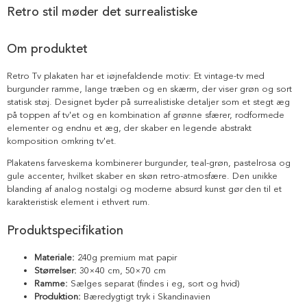
Retro stil møder det surrealistiske
Om produktet
Retro Tv plakaten har et iøjnefaldende motiv: Et vintage-tv med
burgunder ramme, lange træben og en skærm, der viser grøn og sort
statisk støj. Designet byder på surrealistiske detaljer som et stegt æg
på toppen af tv'et og en kombination af grønne sfærer, rodformede
elementer og endnu et æg, der skaber en legende abstrakt
komposition omkring tv'et.
Plakatens farveskema kombinerer burgunder, teal-grøn, pastelrosa og
gule accenter, hvilket skaber en skøn retro-atmosfære. Den unikke
blanding af analog nostalgi og moderne absurd kunst gør den til et
karakteristisk element i ethvert rum.
Produktspecifikation
Materiale:
240g premium mat papir
Størrelser:
30×40 cm, 50×70 cm
Ramme:
Sælges separat (findes i eg, sort og hvid)
Produktion:
Bæredygtigt tryk i Skandinavien