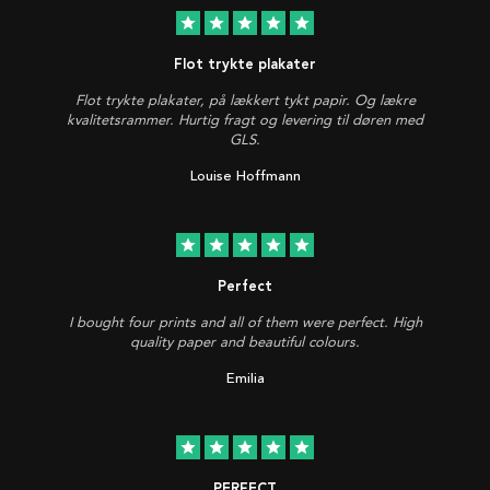
star
star
star
star
star
Flot trykte plakater
Flot trykte plakater, på lækkert tykt papir. Og lækre
kvalitetsrammer. Hurtig fragt og levering til døren med
GLS.
Louise Hoffmann
star
star
star
star
star
Perfect
I bought four prints and all of them were perfect. High
quality paper and beautiful colours.
Emilia
star
star
star
star
star
PERFECT