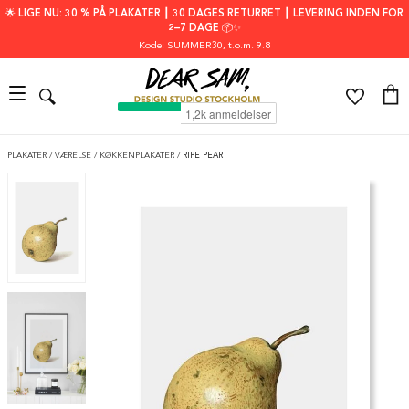
🌟 LIGE NU: 30 % PÅ PLAKATER ┃ 30 DAGES RETURRET ┃ LEVERING INDEN FOR
2–7 DAGE 📦✨
Kode: SUMMER30
, t.o.m. 9.8
PLAKATER
/
VÆRELSE
/
KØKKENPLAKATER
/
RIPE PEAR