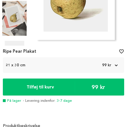
Item
1
Ripe Pear Plakat
favorite_border
of
4
21 x 30 cm
99 kr
99 kr
Tilføj til kurv
På lager
- Levering indenfor:
3-7 dage
Produktbeskrivelse