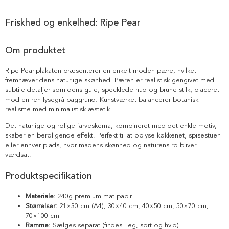
Friskhed og enkelhed: Ripe Pear
Om produktet
Ripe Pear-plakaten præsenterer en enkelt moden pære, hvilket
fremhæver dens naturlige skønhed. Pæren er realistisk gengivet med
subtile detaljer som dens gule, specklede hud og brune stilk, placeret
mod en ren lysegrå baggrund. Kunstværket balancerer botanisk
realisme med minimalistisk æstetik.
Det naturlige og rolige farveskema, kombineret med det enkle motiv,
skaber en beroligende effekt. Perfekt til at oplyse køkkenet, spisestuen
eller enhver plads, hvor madens skønhed og naturens ro bliver
værdsat.
Produktspecifikation
Materiale:
240g premium mat papir
Størrelser:
21×30 cm (A4), 30×40 cm, 40×50 cm, 50×70 cm,
70×100 cm
Ramme:
Sælges separat (findes i eg, sort og hvid)