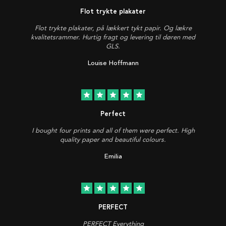
Flot trykte plakater
Flot trykte plakater, på lækkert tykt papir. Og lækre
kvalitetsrammer. Hurtig fragt og levering til døren med
GLS.
Louise Hoffmann
star
star
star
star
star
Perfect
I bought four prints and all of them were perfect. High
quality paper and beautiful colours.
Emilia
star
star
star
star
star
PERFECT
PERFECT Everything