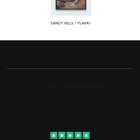
SANDY HILLS 1 PLAKAT
star
star
star
star
star