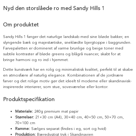
Nyd den storslåede ro med Sandy Hills 1
Om produktet
Sandy Hills 1 fanger det naturlige landskab med sine bløde bakker, en
slyngende bæk og majestætiske, sneklædte bjergtoppe i baggrunden.
Farvepaletten er domineret af varme brunlige og beige toner med
subtile kontraster af bløde greens og blågrå nuancer, skabt for at
bringe harmoni og ro ind i hjemmet.
Dette kunstværk har en rolig og minimalistisk kvalitet, perfekt til at skabe
en atmosfære af naturlig elegance. Kombinationen af de jordnære
farver og det rolige motiv gør det ideelt til moderne eller skandinavisk-
inspirerede interiører, som stue, soveværelse eller kontor.
Produktspecifikation
Materiale:
240g premium mat papir
Størrelser:
21×30 cm (A4), 30×40 cm, 40×50 cm, 50×70 cm,
70×100 cm
Ramme:
Sælges separat (findes i eg, sort og hvid)
Produktion:
Bæredygtigt tryk i Skandinavien