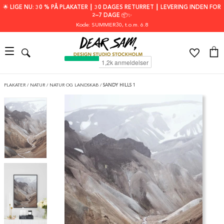
🌟 LIGE NU: 30 % PÅ PLAKATER ┃ 30 DAGES RETURRET ┃ LEVERING INDEN FOR
2–7 DAGE 📦✨
Kode: SUMMER30
, t.o.m. 6.8
PLAKATER
/
NATUR
/
NATUR OG LANDSKAB
/
SANDY HILLS 1