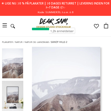
🌟 LIGE NU: 30 % PÅ PLAKATER ┃ 30 DAGES RETURRET ┃ LEVERING INDEN FOR
2–7 DAGE 📦✨
Kode: SUMMER30
, t.o.m. 6.8
PLAKATER
/
NATUR
/
NATUR OG LANDSKAB
/
SANDY HILLS 2