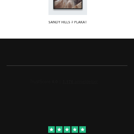
SANDY HILLS 2 PLAKAT
star
star
star
star
star