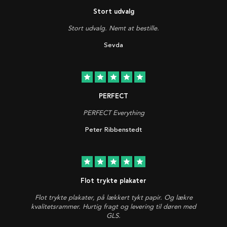
Stort udvalg
Stort udvalg. Nemt at bestille.
Sevda
star
star
star
star
star
PERFECT
PERFECT Everything
Peter Ribbenstedt
star
star
star
star
star
Flot trykte plakater
Flot trykte plakater, på lækkert tykt papir. Og lækre
kvalitetsrammer. Hurtig fragt og levering til døren med
GLS.