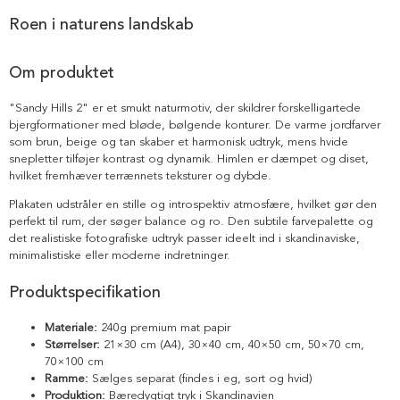
Roen i naturens landskab
Om produktet
"Sandy Hills 2" er et smukt naturmotiv, der skildrer forskelligartede
bjergformationer med bløde, bølgende konturer. De varme jordfarver
som brun, beige og tan skaber et harmonisk udtryk, mens hvide
snepletter tilføjer kontrast og dynamik. Himlen er dæmpet og diset,
hvilket fremhæver terrænnets teksturer og dybde.
Plakaten udstråler en stille og introspektiv atmosfære, hvilket gør den
perfekt til rum, der søger balance og ro. Den subtile farvepalette og
det realistiske fotografiske udtryk passer ideelt ind i skandinaviske,
minimalistiske eller moderne indretninger.
Produktspecifikation
Materiale:
240g premium mat papir
Størrelser:
21×30 cm (A4), 30×40 cm, 40×50 cm, 50×70 cm,
70×100 cm
Ramme:
Sælges separat (findes i eg, sort og hvid)
Produktion:
Bæredygtigt tryk i Skandinavien