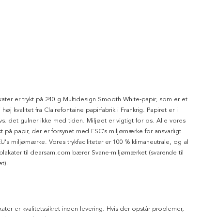
kater er trykt på 240 g Multidesign Smooth White-papir, som er et
 høj kvalitet fra Clairefontaine papirfabrik i Frankrig. Papiret er i
dvs. det gulner ikke med tiden. Miljøet er vigtigt for os. Alle vores
ykt på papir, der er forsynet med FSC's miljømærke for ansvarligt
's miljømærke. Vores trykfaciliteter er 100 % klimaneutrale, og al
 plakater til dearsam.com bærer Svane-miljømærket (svarende til
t).
kater er kvalitetssikret inden levering. Hvis der opstår problemer,