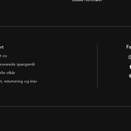
Louise Hoffmann
rt
Fø
t os
esvarede spørgsmål
le vilkår
t, returnering og krav