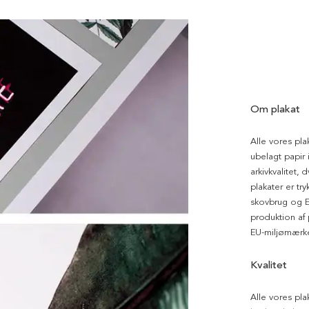
Om plakat
Alle vores pla
ubelagt papir i
arkivkvalitet, 
plakater er tr
skovbrug og EU
produktion af
EU-miljømærke
Kvalitet
Alle vores pla