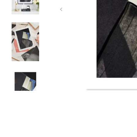
Item
1
of
4