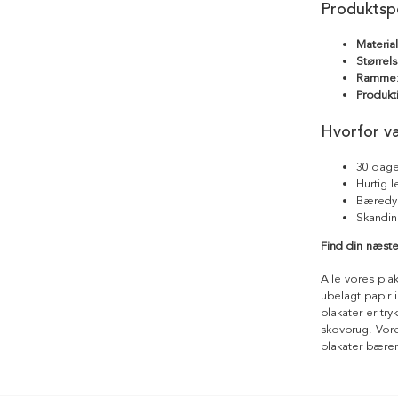
Produktspe
Materia
Størrels
Ramme
Produkt
Hvorfor v
30 dage
Hurtig 
Bæredyg
Skandin
Find din næste
Alle vores pla
ubelagt papir i
plakater er tr
skovbrug. Vores
plakater bære