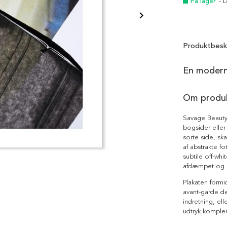
På lager
- 
Produktbesk
En moderne
Om produ
Savage Beauty
bogsider elle
sorte side, sk
af abstrakte fo
subtile off-whi
afdæmpet og 
Plakaten formid
avant-garde de
indretning, ell
udtryk komplem