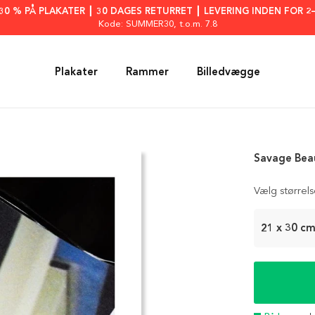
: 30 % PÅ PLAKATER ┃ 30 DAGES RETURRET ┃ LEVERING INDEN FOR 2
Kode: SUMMER30
, t.o.m. 7.8
Plakater
Rammer
Billedvægge
Savage Bea
Vælg størrel
21 x 30 c