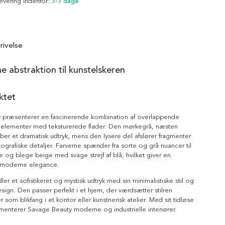
Levering indenfor:
3-7 dage
rivelse
 abstraktion til kunstelskeren
ktet
 præsenterer en fascinerende kombination af overlappende
r elementer med teksturerede flader. Den mørkegrå, næsten
aber et dramatisk udtryk, mens den lysere del afslører fragmenter
tografiske detaljer. Farverne spænder fra sorte og grå nuancer til
te og blege beige med svage strejf af blå, hvilket giver en
moderne elegance.
ler et sofistikeret og mystisk udtryk med sin minimalistiske stil og
sign. Den passer perfekt i et hjem, der værdsætter stilren
er som blikfang i et kontor eller kunstnerisk atelier. Med sit tidløse
enterer Savage Beauty moderne og industrielle interiører.