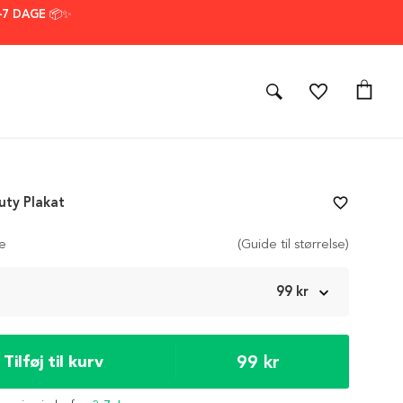
–7 DAGE 📦✨
uty Plakat
favorite_border
se
(Guide til størrelse)
m
99 kr
99 kr
Tilføj til kurv