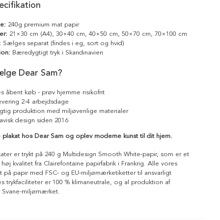
cifikation
le:
240g premium mat papir
er:
21×30 cm (A4), 30×40 cm, 40×50 cm, 50×70 cm, 70×100 cm
:
Sælges separat (findes i eg, sort og hvid)
ion:
Bæredygtigt tryk i Skandinavien
ælge Dear Sam?
s åbent køb - prøv hjemme risikofrit
levering 2-4 arbejdsdage
tig produktion med miljøvenlige materialer
avisk design siden 2016
 plakat hos Dear Sam og oplev moderne kunst til dit hjem.
kater er trykt på 240 g Multidesign Smooth White-papir, som er et
 høj kvalitet fra Clairefontaine papirfabrik i Frankrig. Alle vores
ykt på papir med FSC- og EU-miljømærketiketter til ansvarligt
 trykfaciliteter er 100 % klimaneutrale, og al produktion af
r Svane-miljømærket.