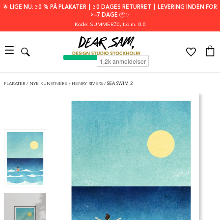
🌟 LIGE NU: 30 % PÅ PLAKATER ┃ 30 DAGES RETURRET ┃ LEVERING INDEN FOR
2–7 DAGE 📦✨
Kode: SUMMER30
, t.o.m. 8.8
PLAKATER
/
NYE KUNSTNERE
/
HENRY RIVERS
/
SEA SWIM 2