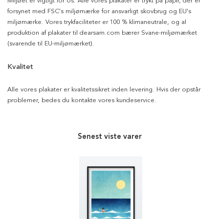
Miljøet er vigtigt for os. Alle vores plakater er trykt på papir, der er
forsynet med FSC's miljømærke for ansvarligt skovbrug og EU's
miljømærke. Vores trykfaciliteter er 100 % klimaneutrale, og al
produktion af plakater til dearsam.com bærer Svane-miljømærket
(svarende til EU-miljømærket).
Kvalitet
Alle vores plakater er kvalitetssikret inden levering. Hvis der opstår
problemer, bedes du kontakte vores kundeservice.
Senest viste varer