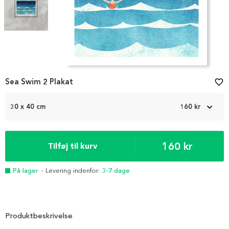
Item
Sea Swim 2 Plakat
favorite_border
1
of
2
30 x 40 cm
160 kr
160 kr
Tilføj til kurv
På lager
- Levering indenfor:
3-7 dage
Produktbeskrivelse