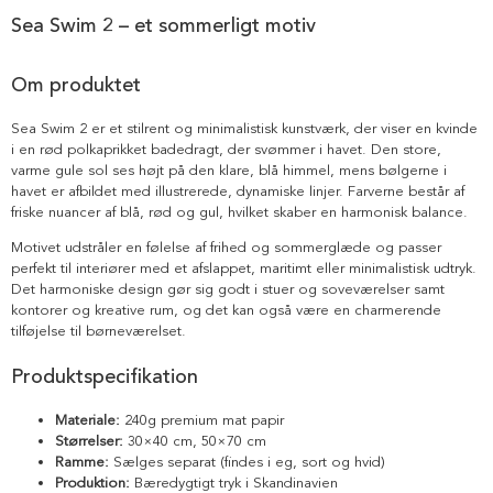
Sea Swim 2 – et sommerligt motiv
Om produktet
Sea Swim 2 er et stilrent og minimalistisk kunstværk, der viser en kvinde
i en rød polkaprikket badedragt, der svømmer i havet. Den store,
varme gule sol ses højt på den klare, blå himmel, mens bølgerne i
havet er afbildet med illustrerede, dynamiske linjer. Farverne består af
friske nuancer af blå, rød og gul, hvilket skaber en harmonisk balance.
Motivet udstråler en følelse af frihed og sommerglæde og passer
perfekt til interiører med et afslappet, maritimt eller minimalistisk udtryk.
Det harmoniske design gør sig godt i stuer og soveværelser samt
kontorer og kreative rum, og det kan også være en charmerende
tilføjelse til børneværelset.
Produktspecifikation
Materiale:
240g premium mat papir
Størrelser:
30×40 cm, 50×70 cm
Ramme:
Sælges separat (findes i eg, sort og hvid)
Produktion:
Bæredygtigt tryk i Skandinavien