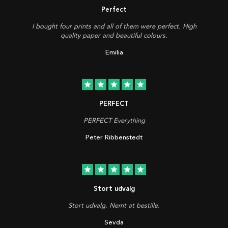
Perfect
I bought four prints and all of them were perfect. High
quality paper and beautiful colours.
Emilia
star
star
star
star
star
PERFECT
PERFECT Everything
Peter Ribbenstedt
star
star
star
star
star
Stort udvalg
Stort udvalg. Nemt at bestille.
Sevda