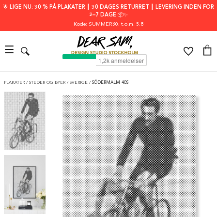
🌟 LIGE NU: 30 % PÅ PLAKATER ┃ 30 DAGES RETURRET ┃ LEVERING INDEN FOR
2–7 DAGE 📦✨
Kode: SUMMER30
, t.o.m. 5.8
PLAKATER
/
STEDER OG BYER
/
SVERIGE
/
SÖDERMALM 40S