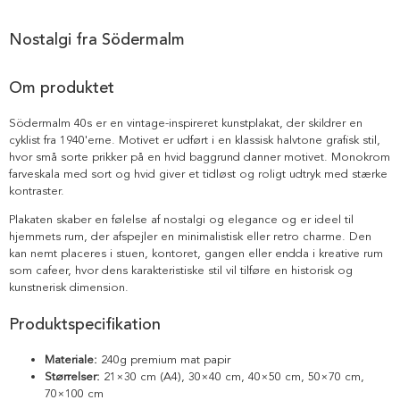
Nostalgi fra Södermalm
Om produktet
Södermalm 40s er en vintage-inspireret kunstplakat, der skildrer en
cyklist fra 1940'erne. Motivet er udført i en klassisk halvtone grafisk stil,
hvor små sorte prikker på en hvid baggrund danner motivet. Monokrom
farveskala med sort og hvid giver et tidløst og roligt udtryk med stærke
kontraster.
Plakaten skaber en følelse af nostalgi og elegance og er ideel til
hjemmets rum, der afspejler en minimalistisk eller retro charme. Den
kan nemt placeres i stuen, kontoret, gangen eller endda i kreative rum
som cafeer, hvor dens karakteristiske stil vil tilføre en historisk og
kunstnerisk dimension.
Produktspecifikation
Materiale:
240g premium mat papir
Størrelser:
21×30 cm (A4), 30×40 cm, 40×50 cm, 50×70 cm,
70×100 cm