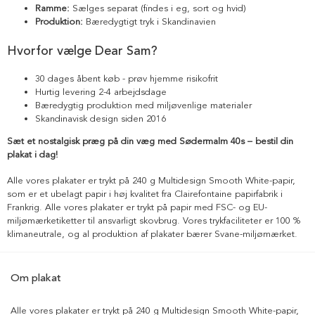
Ramme:
Sælges separat (findes i eg, sort og hvid)
Produktion:
Bæredygtigt tryk i Skandinavien
Hvorfor vælge Dear Sam?
30 dages åbent køb - prøv hjemme risikofrit
Hurtig levering 2-4 arbejdsdage
Bæredygtig produktion med miljøvenlige materialer
Skandinavisk design siden 2016
Sæt et nostalgisk præg på din væg med Sødermalm 40s – bestil din
plakat i dag!
Alle vores plakater er trykt på 240 g Multidesign Smooth White-papir,
som er et ubelagt papir i høj kvalitet fra Clairefontaine papirfabrik i
Frankrig. Alle vores plakater er trykt på papir med FSC- og EU-
miljømærketiketter til ansvarligt skovbrug. Vores trykfaciliteter er 100 %
klimaneutrale, og al produktion af plakater bærer Svane-miljømærket.
Om plakat
Alle vores plakater er trykt på 240 g Multidesign Smooth White-papir,