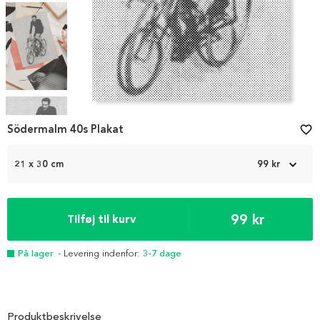
Item
1
Södermalm 40s Plakat
favorite_border
of
4
21 x 30 cm
99 kr
99 kr
Tilføj til kurv
På lager
- Levering indenfor:
3-7 dage
Produktbeskrivelse