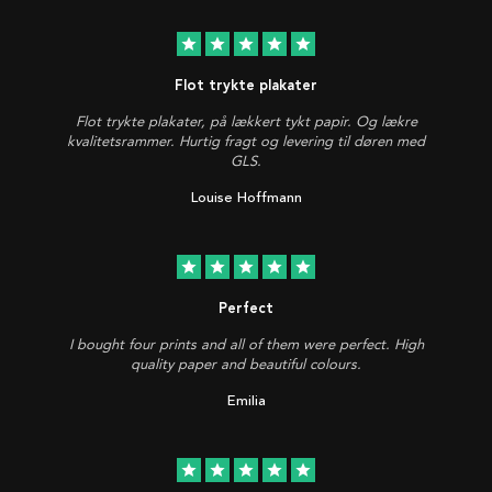
star
star
star
star
star
Flot trykte plakater
Flot trykte plakater, på lækkert tykt papir. Og lækre
kvalitetsrammer. Hurtig fragt og levering til døren med
GLS.
Louise Hoffmann
star
star
star
star
star
Perfect
I bought four prints and all of them were perfect. High
quality paper and beautiful colours.
Emilia
star
star
star
star
star