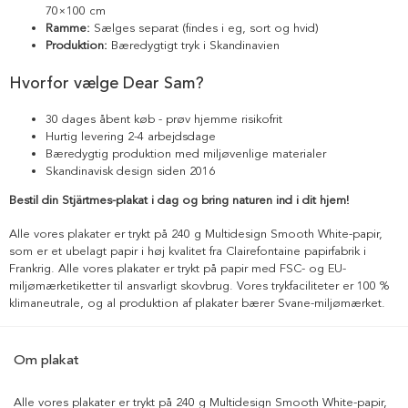
70×100 cm
Ramme:
Sælges separat (findes i eg, sort og hvid)
Produktion:
Bæredygtigt tryk i Skandinavien
Hvorfor vælge Dear Sam?
30 dages åbent køb - prøv hjemme risikofrit
Hurtig levering 2-4 arbejdsdage
Bæredygtig produktion med miljøvenlige materialer
Skandinavisk design siden 2016
Bestil din Stjärtmes-plakat i dag og bring naturen ind i dit hjem!
Alle vores plakater er trykt på 240 g Multidesign Smooth White-papir,
som er et ubelagt papir i høj kvalitet fra Clairefontaine papirfabrik i
Frankrig. Alle vores plakater er trykt på papir med FSC- og EU-
miljømærketiketter til ansvarligt skovbrug. Vores trykfaciliteter er 100 %
klimaneutrale, og al produktion af plakater bærer Svane-miljømærket.
Om plakat
Alle vores plakater er trykt på 240 g Multidesign Smooth White-papir,