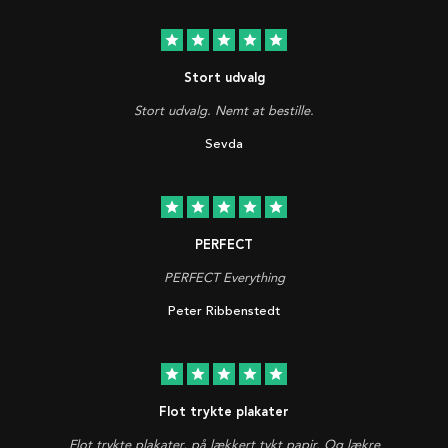
star
star
star
star
star
Stort udvalg
Stort udvalg. Nemt at bestille.
Sevda
star
star
star
star
star
PERFECT
PERFECT Everything
Peter Ribbenstedt
star
star
star
star
star
Flot trykte plakater
Flot trykte plakater, på lækkert tykt papir. Og lækre