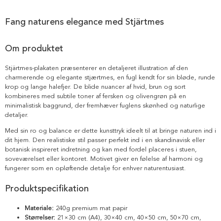
Fang naturens elegance med Stjärtmes
Om produktet
Stjärtmes-plakaten præsenterer en detaljeret illustration af den
charmerende og elegante stjærtmes, en fugl kendt for sin bløde, runde
krop og lange halefjer. De blide nuancer af hvid, brun og sort
kombineres med subtile toner af fersken og olivengrøn på en
minimalistisk baggrund, der fremhæver fuglens skønhed og naturlige
detaljer.
Med sin ro og balance er dette kunsttryk ideelt til at bringe naturen ind i
dit hjem. Den realistiske stil passer perfekt ind i en skandinavisk eller
botanisk inspireret indretning og kan med fordel placeres i stuen,
soveværelset eller kontoret. Motivet giver en følelse af harmoni og
fungerer som en opløftende detalje for enhver naturentusiast.
Produktspecifikation
Materiale:
240g premium mat papir
Størrelser:
21×30 cm (A4), 30×40 cm, 40×50 cm, 50×70 cm,