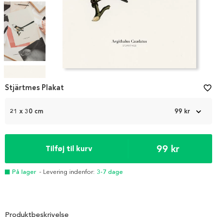
Item
1
Stjärtmes Plakat
favorite_border
of
4
21 x 30 cm
99 kr
99 kr
Tilføj til kurv
På lager
- Levering indenfor:
3-7 dage
Produktbeskrivelse