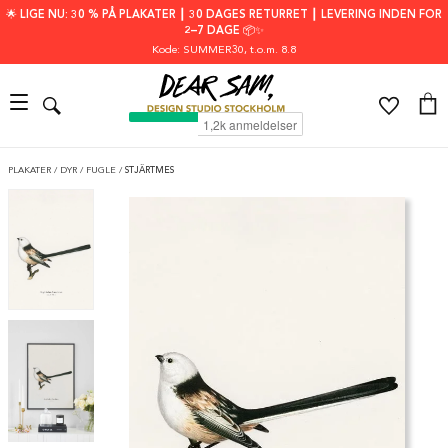
🌟 LIGE NU: 30 % PÅ PLAKATER ┃ 30 DAGES RETURRET ┃ LEVERING INDEN FOR
2–7 DAGE 📦✨
Kode: SUMMER30
, t.o.m. 8.8
PLAKATER
/
DYR
/
FUGLE
/
STJÄRTMES