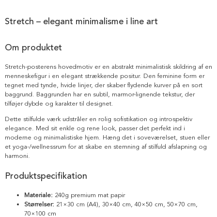
Stretch – elegant minimalisme i line art
Om produktet
Stretch-posterens hovedmotiv er en abstrakt minimalistisk skildring af en
menneskefigur i en elegant strækkende positur. Den feminine form er
tegnet med tynde, hvide linjer, der skaber flydende kurver på en sort
baggrund. Baggrunden har en subtil, marmor-lignende tekstur, der
tilføjer dybde og karakter til designet.
Dette stilfulde værk udstråler en rolig sofistikation og introspektiv
elegance. Med sit enkle og rene look, passer det perfekt ind i
moderne og minimalistiske hjem. Hæng det i soveværelset, stuen eller
et yoga-/wellnessrum for at skabe en stemning af stilfuld afslapning og
harmoni.
Produktspecifikation
Materiale:
240g premium mat papir
Størrelser:
21×30 cm (A4), 30×40 cm, 40×50 cm, 50×70 cm,
70×100 cm