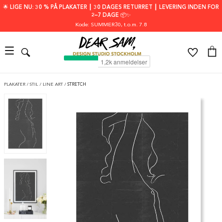
🌟 LIGE NU: 30 % PÅ PLAKATER ┃ 30 DAGES RETURRET ┃ LEVERING INDEN FOR
2–7 DAGE 📦✨
Kode: SUMMER30
, t.o.m. 7.8
PLAKATER
/
STIL
/
LINE ART
/
STRETCH