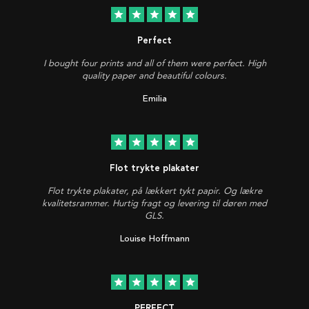
star
star
star
star
star
Perfect
I bought four prints and all of them were perfect. High
quality paper and beautiful colours.
Emilia
star
star
star
star
star
Flot trykte plakater
Flot trykte plakater, på lækkert tykt papir. Og lækre
kvalitetsrammer. Hurtig fragt og levering til døren med
GLS.
Louise Hoffmann
star
star
star
star
star
PERFECT