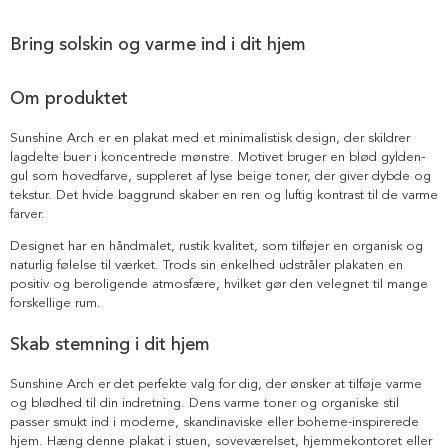
Bring solskin og varme ind i dit hjem
Om produktet
Sunshine Arch er en plakat med et minimalistisk design, der skildrer
lagdelte buer i koncentrede mønstre. Motivet bruger en blød gylden-
gul som hovedfarve, suppleret af lyse beige toner, der giver dybde og
tekstur. Det hvide baggrund skaber en ren og luftig kontrast til de varme
farver.
Designet har en håndmalet, rustik kvalitet, som tilføjer en organisk og
naturlig følelse til værket. Trods sin enkelhed udstråler plakaten en
positiv og beroligende atmosfære, hvilket gør den velegnet til mange
forskellige rum.
Skab stemning i dit hjem
Sunshine Arch er det perfekte valg for dig, der ønsker at tilføje varme
og blødhed til din indretning. Dens varme toner og organiske stil
passer smukt ind i moderne, skandinaviske eller boheme-inspirerede
hjem. Hæng denne plakat i stuen, soveværelset, hjemmekontoret eller