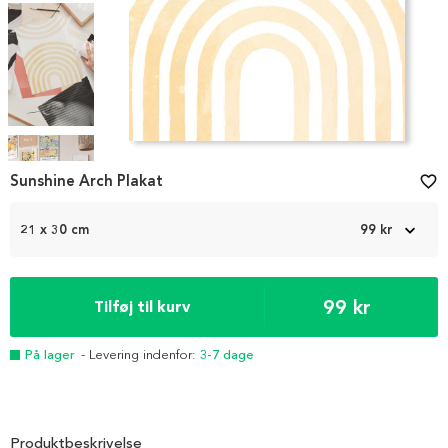
Item
1
Sunshine Arch Plakat
favorite_border
of
4
21 x 30 cm
99 kr
99 kr
Tilføj til kurv
På lager
- Levering indenfor:
3-7 dage
Produktbeskrivelse