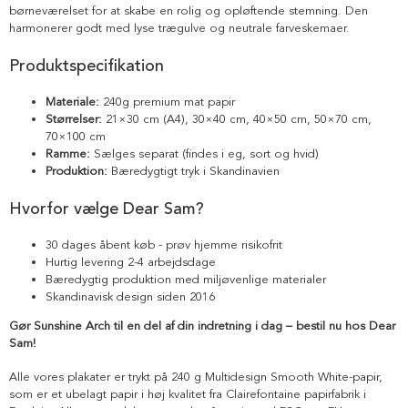
børneværelset for at skabe en rolig og opløftende stemning. Den
harmonerer godt med lyse trægulve og neutrale farveskemaer.
Produktspecifikation
Materiale:
240g premium mat papir
Størrelser:
21×30 cm (A4), 30×40 cm, 40×50 cm, 50×70 cm,
70×100 cm
Ramme:
Sælges separat (findes i eg, sort og hvid)
Produktion:
Bæredygtigt tryk i Skandinavien
Hvorfor vælge Dear Sam?
30 dages åbent køb - prøv hjemme risikofrit
Hurtig levering 2-4 arbejdsdage
Bæredygtig produktion med miljøvenlige materialer
Skandinavisk design siden 2016
Gør Sunshine Arch til en del af din indretning i dag – bestil nu hos Dear
Sam!
Alle vores plakater er trykt på 240 g Multidesign Smooth White-papir,
som er et ubelagt papir i høj kvalitet fra Clairefontaine papirfabrik i