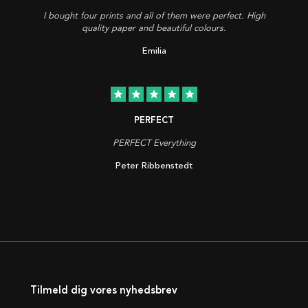
I bought four prints and all of them were perfect. High
quality paper and beautiful colours.
Emilia
star
star
star
star
star
PERFECT
PERFECT Everything
Peter Ribbenstedt
Tilmeld dig vores nyhedsbrev