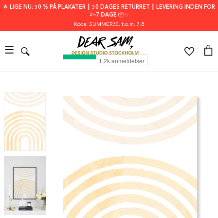
🌟 LIGE NU: 30 % PÅ PLAKATER ┃ 30 DAGES RETURRET ┃ LEVERING INDEN FOR
2–7 DAGE 📦✨
Kode: SUMMER30
, t.o.m. 7.8