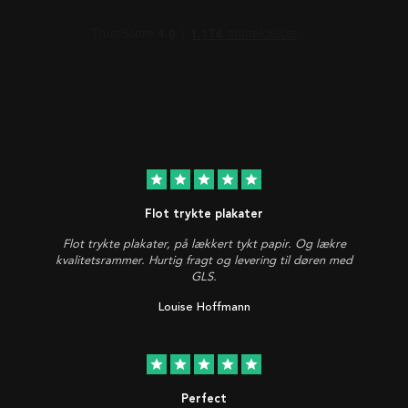
star
star
star
star
star
Flot trykte plakater
Flot trykte plakater, på lækkert tykt papir. Og lækre
kvalitetsrammer. Hurtig fragt og levering til døren med
GLS.
Louise Hoffmann
star
star
star
star
star
Perfect