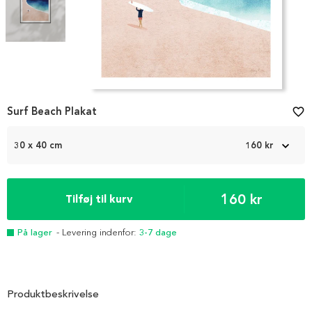
Item
Surf Beach Plakat
favorite_border
1
of
2
30 x 40 cm
160 kr
160 kr
Tilføj til kurv
På lager
- Levering indenfor:
3-7 dage
Produktbeskrivelse