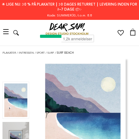
🌟 LIGE NU: 30 % PÅ PLAKATER ┃ 30 DAGES RETURRET ┃ LEVERING INDEN FOR
2–7 DAGE 📦✨
Kode: SUMMER30
, t.o.m. 8.8
PLAKATER
/
INTRESSEN
/
SPORT
/
SURF
/
SURF BEACH