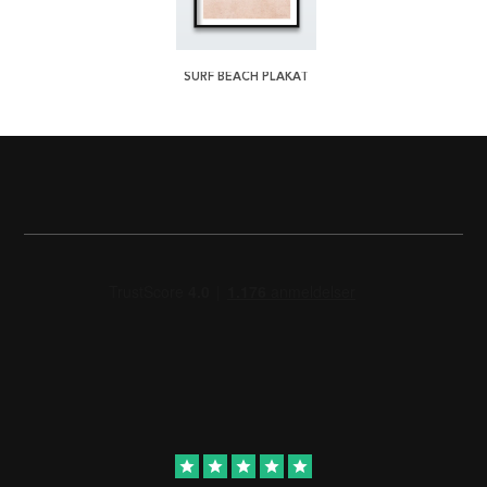
SURF BEACH PLAKAT
star
star
star
star
star