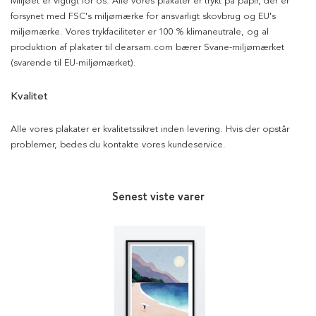
Miljøet er vigtigt for os. Alle vores plakater er trykt på papir, der er
forsynet med FSC's miljømærke for ansvarligt skovbrug og EU's
miljømærke. Vores trykfaciliteter er 100 % klimaneutrale, og al
produktion af plakater til dearsam.com bærer Svane-miljømærket
(svarende til EU-miljømærket).
Kvalitet
Alle vores plakater er kvalitetssikret inden levering. Hvis der opstår
problemer, bedes du kontakte vores kundeservice.
Senest viste varer