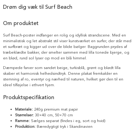
Drøm dig væk til Surf Beach
Om produktet
Surf Beach-poster indfanger en rolig og idyllisk strandscene. Med en
minimalistisk og let abstrakt stil viser kunstværket en surfer, der står med
et surfbræt og kigger ud over de blide bølger. Baggrunden prydes af
træbeklædte bakker, der smelter sammen med lilla tonede bjerge, og
en blød, rund sol lyser op mod en blå himmel.
Dæmpede farver som sandet beige, turkisblå, grønt og blødt lilla
skaber et harmonisk helhedsindtryk. Denne plakat fremkalder en
stemning af ro, eventyr og nærhed til naturen, hvilket gør den til en
ideel tilføjelse i ethvert hjem.
Produktspecifikation
Materiale:
240g premium mat papir
Størrelser:
30×40 cm, 50×70 cm
Ramme:
Sælges separat (findes i eg, sort og hvid)
Produktion:
Bæredygtigt tryk i Skandinavien