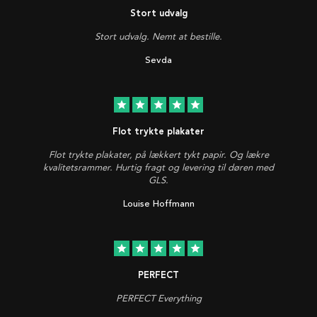
Stort udvalg
Stort udvalg. Nemt at bestille.
Sevda
star
star
star
star
star
Flot trykte plakater
Flot trykte plakater, på lækkert tykt papir. Og lækre
kvalitetsrammer. Hurtig fragt og levering til døren med
GLS.
Louise Hoffmann
star
star
star
star
star
PERFECT
PERFECT Everything