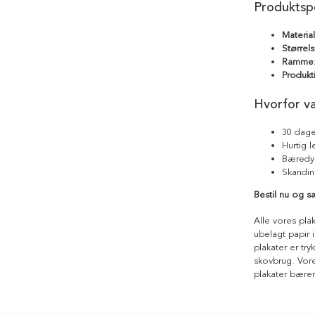
Produktspe
Materia
Størrels
Ramme
Produkt
Hvorfor v
30 dage
Hurtig 
Bæredyg
Skandin
Bestil nu og 
Alle vores pla
ubelagt papir i
plakater er tr
skovbrug. Vores
plakater bære