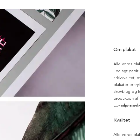
Om plakat
Alle vores pla
ubelagt papir i
arkivkvalitet, 
plakater er tr
skovbrug og EU
produktion af
EU-miljømærke
Kvalitet
Alle vores pla