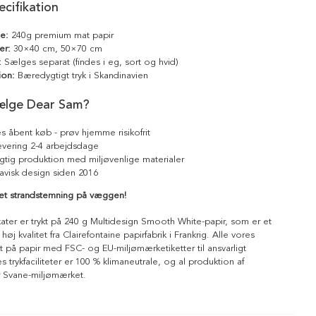
cifikation
le:
240g premium mat papir
er:
30×40 cm, 50×70 cm
:
Sælges separat (findes i eg, sort og hvid)
ion:
Bæredygtigt tryk i Skandinavien
ælge Dear Sam?
s åbent køb - prøv hjemme risikofrit
levering 2-4 arbejdsdage
tig produktion med miljøvenlige materialer
avisk design siden 2016
sæt strandstemning på væggen!
kater er trykt på 240 g Multidesign Smooth White-papir, som er et
 høj kvalitet fra Clairefontaine papirfabrik i Frankrig. Alle vores
ykt på papir med FSC- og EU-miljømærketiketter til ansvarligt
 trykfaciliteter er 100 % klimaneutrale, og al produktion af
r Svane-miljømærket.