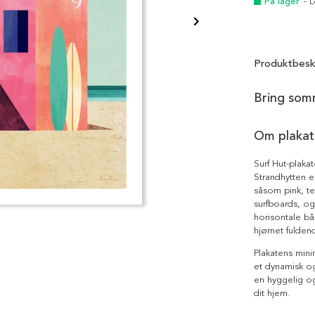
På lager
- 
Produktbesk
Bring som
Om plakat
Surf Hut-plakat
Strandhytten 
såsom pink, tea
surfboards, o
horisontale bå
hjørnet fulden
Plakatens mini
et dynamisk o
en hyggelig og
dit hjem.