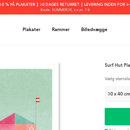
: 30 % PÅ PLAKATER ┃ 30 DAGES RETURRET ┃ LEVERING INDEN FOR 2
Kode: SUMMER30
, t.o.m. 7.8
Plakater
Rammer
Billedvægge
Surf Hut Pl
Vælg størrel
30 x 40 c