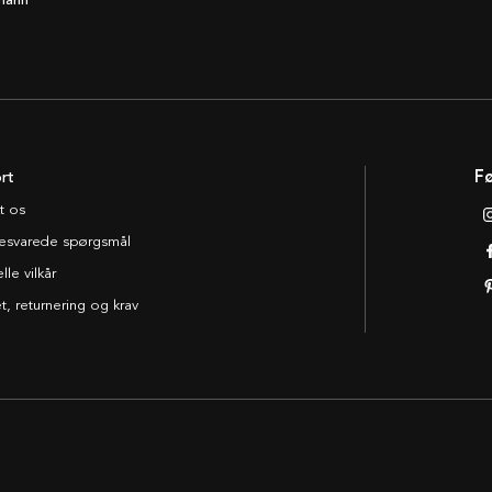
mann
rt
Fø
t os
esvarede spørgsmål
le vilkår
t, returnering og krav