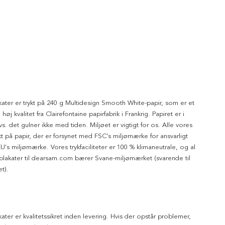
kater er trykt på 240 g Multidesign Smooth White-papir, som er et
 høj kvalitet fra Clairefontaine papirfabrik i Frankrig. Papiret er i
dvs. det gulner ikke med tiden. Miljøet er vigtigt for os. Alle vores
ykt på papir, der er forsynet med FSC's miljømærke for ansvarligt
's miljømærke. Vores trykfaciliteter er 100 % klimaneutrale, og al
 plakater til dearsam.com bærer Svane-miljømærket (svarende til
t).
kater er kvalitetssikret inden levering. Hvis der opstår problemer,