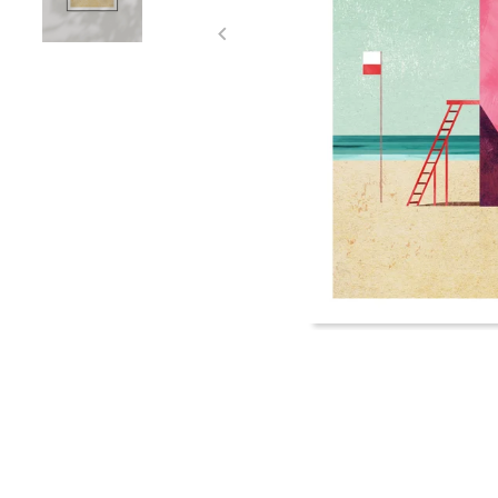
Item
1
of
2