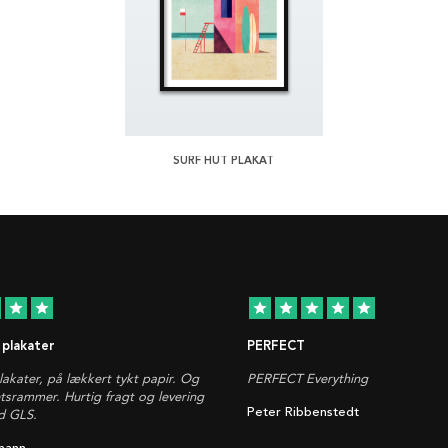
SURF HUT PLAKAT
star
star
star
star
star
star
star
 plakater
PERFECT
plakater, på lækkert tykt papir. Og
PERFECT Everything
etsrammer. Hurtig fragt og levering
Peter Ribbenstedt
d GLS.