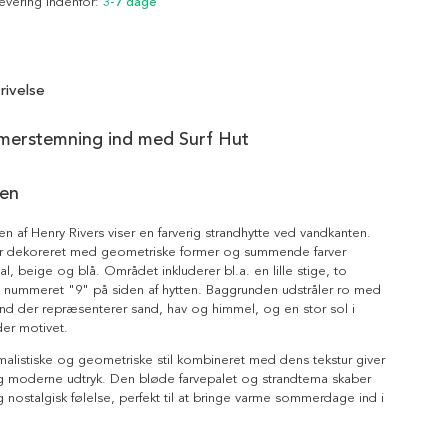
Levering indenfor:
3-7 dage
rivelse
merstemning ind med Surf Hut
en
en af Henry Rivers viser en farverig strandhytte ved vandkanten.
er dekoreret med geometriske former og summende farver
l, beige og blå. Området inkluderer bl.a. en lille stige, to
g nummeret "9" på siden af hytten. Baggrunden udstråler ro med
nd der repræsenterer sand, hav og himmel, og en stor sol i
der motivet.
malistiske og geometriske stil kombineret med dens tekstur giver
g moderne udtryk. Den bløde farvepalet og strandtema skaber
 nostalgisk følelse, perfekt til at bringe varme sommerdage ind i