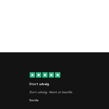
star
star
star
star
star
Stort udvalg
Stort udvalg. Nemt at bestille.
Sevda