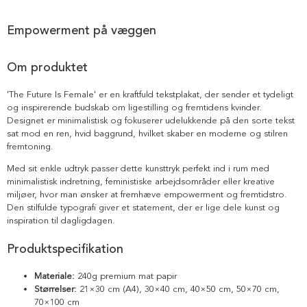
Empowerment på væggen
Om produktet
'The Future Is Female' er en kraftfuld tekstplakat, der sender et tydeligt
og inspirerende budskab om ligestilling og fremtidens kvinder.
Designet er minimalistisk og fokuserer udelukkende på den sorte tekst
sat mod en ren, hvid baggrund, hvilket skaber en moderne og stilren
fremtoning.
Med sit enkle udtryk passer dette kunsttryk perfekt ind i rum med
minimalistisk indretning, feministiske arbejdsområder eller kreative
miljøer, hvor man ønsker at fremhæve empowerment og fremtidstro.
Den stilfulde typografi giver et statement, der er lige dele kunst og
inspiration til dagligdagen.
Produktspecifikation
Materiale:
240g premium mat papir
Størrelser:
21×30 cm (A4), 30×40 cm, 40×50 cm, 50×70 cm,
70×100 cm