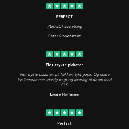
star
star
star
star
star
PERFECT
PERFECT Everything
Peter Ribbenstedt
star
star
star
star
star
Flot trykte plakater
Flot trykte plakater, på lækkert tykt papir. Og lækre
kvalitetsrammer. Hurtig fragt og levering til døren med
GLS.
Louise Hoffmann
star
star
star
star
star
Perfect