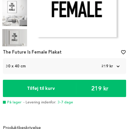
Item
1
The Future Is Female Plakat
favorite_border
of
5
30 x 40 cm
219 kr
219 kr
Tilføj til kurv
På lager
- Levering indenfor:
3-7 dage
Produktbeskrivelse