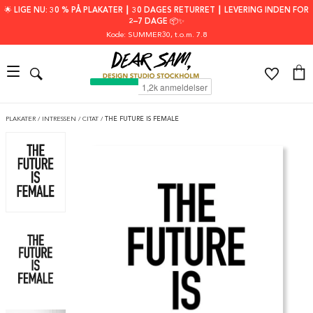
🌟 LIGE NU: 30 % PÅ PLAKATER ┃ 30 DAGES RETURRET ┃ LEVERING INDEN FOR
2–7 DAGE 📦✨
Kode: SUMMER30
, t.o.m. 7.8
PLAKATER
/
INTRESSEN
/
CITAT
/
THE FUTURE IS FEMALE