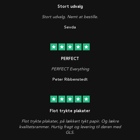
Stort udvalg
Stort udvalg. Nemt at bestille.
Sevda
star
star
star
star
star
PERFECT
PERFECT Everything
Peter Ribbenstedt
star
star
star
star
star
Flot trykte plakater
Flot trykte plakater, på lækkert tykt papir. Og lækre
kvalitetsrammer. Hurtig fragt og levering til døren med
GLS.