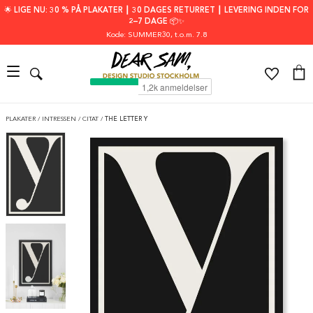
🌟 LIGE NU: 30 % PÅ PLAKATER ┃ 30 DAGES RETURRET ┃ LEVERING INDEN FOR
2–7 DAGE 📦✨
Kode: SUMMER30
, t.o.m. 7.8
PLAKATER
/
INTRESSEN
/
CITAT
/
THE LETTER Y