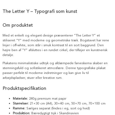
The Letter Y – Typografi som kunst
Om produktet
Med et enkelt og elegant design præsenterer "The Letter Y" et
stiliseret "Y" med moderne og geometriske træk. Bogstavet har rene
linjer i off-white, som står i smuk kontrast til en sort baggrund. Den
højre ben af "Y" afsluttes i en rundet cirkel, der tilføjer en kunstnerisk
detalje.
Plakatens minimalistiske udtryk og afdæmpede farveskema skaber en
stemningsfuld og sofistikeret atmosfære. Denne typografiske plakat
passer perfekt til moderne indretninger og kan give liv til
arbejdspladser, stuer eller kreative rum.
Produktspecifikation
Materiale:
240g premium mat papir
Størrelser:
21×30 cm (A4), 30×40 cm, 50×70 cm, 70×100 cm
Ramme:
Sælges separat (findes i eg, sort og hvid)
Produktion:
Bæredygtigt tryk i Skandinavien