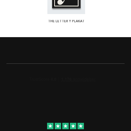
THE LETTER Y PLAKAT
star
star
star
star
star