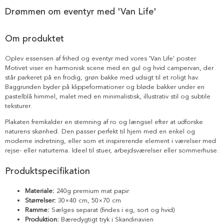
Drømmen om eventyr med 'Van Life'
Om produktet
Oplev essensen af frihed og eventyr med vores 'Van Life' poster.
Motivet viser en harmonisk scene med en gul og hvid campervan, der
står parkeret på en frodig, grøn bakke med udsigt til et roligt hav.
Baggrunden byder på klippeformationer og bløde bakker under en
pastelblå himmel, malet med en minimalistisk, illustrativ stil og subtile
teksturer.
Plakaten fremkalder en stemning af ro og længsel efter at udforske
naturens skønhed. Den passer perfekt til hjem med en enkel og
moderne indretning, eller som et inspirerende element i værelser med
rejse- eller naturtema. Ideel til stuer, arbejdsværelser eller sommerhuse.
Produktspecifikation
Materiale:
240g premium mat papir
Størrelser:
30×40 cm, 50×70 cm
Ramme:
Sælges separat (findes i eg, sort og hvid)
Produktion:
Bæredygtigt tryk i Skandinavien