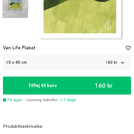
Item
Van Life Plakat
favorite_border
1
of
2
30 x 40 cm
160 kr
160 kr
Tilføj til kurv
På lager
- Levering indenfor:
3-7 dage
Produktbeskrivelse