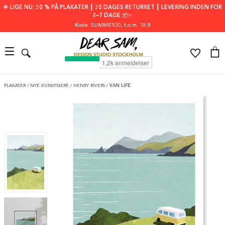
🌟 LIGE NU: 30 % PÅ PLAKATER ┃ 30 DAGES RETURRET ┃ LEVERING INDEN FOR
2–7 DAGE 📦✨
Kode: SUMMER30
, t.o.m. 10.8
PLAKATER
/
NYE KUNSTNERE
/
HENRY RIVERS
/
VAN LIFE