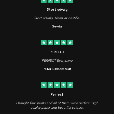
star
star
star
star
star
Stort udvalg
Stort udvalg. Nemt at bestille.
Sevda
star
star
star
star
star
PERFECT
PERFECT Everything
Peter Ribbenstedt
star
star
star
star
star
Perfect
I bought four prints and all of them were perfect. High
quality paper and beautiful colours.