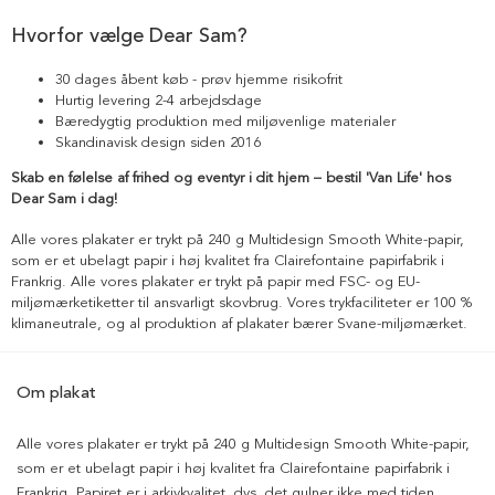
Hvorfor vælge Dear Sam?
30 dages åbent køb - prøv hjemme risikofrit
Hurtig levering 2-4 arbejdsdage
Bæredygtig produktion med miljøvenlige materialer
Skandinavisk design siden 2016
Skab en følelse af frihed og eventyr i dit hjem – bestil 'Van Life' hos
Dear Sam i dag!
Alle vores plakater er trykt på 240 g Multidesign Smooth White-papir,
som er et ubelagt papir i høj kvalitet fra Clairefontaine papirfabrik i
Frankrig. Alle vores plakater er trykt på papir med FSC- og EU-
miljømærketiketter til ansvarligt skovbrug. Vores trykfaciliteter er 100 %
klimaneutrale, og al produktion af plakater bærer Svane-miljømærket.
Om plakat
Alle vores plakater er trykt på 240 g Multidesign Smooth White-papir,
som er et ubelagt papir i høj kvalitet fra Clairefontaine papirfabrik i
Frankrig. Papiret er i arkivkvalitet, dvs. det gulner ikke med tiden.