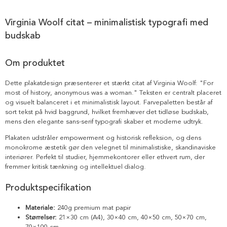
Virginia Woolf citat – minimalistisk typografi med
budskab
Om produktet
Dette plakatdesign præsenterer et stærkt citat af Virginia Woolf: "For
most of history, anonymous was a woman." Teksten er centralt placeret
og visuelt balanceret i et minimalistisk layout. Farvepaletten består af
sort tekst på hvid baggrund, hvilket fremhæver det tidløse budskab,
mens den elegante sans-serif typografi skaber et moderne udtryk.
Plakaten udstråler empowerment og historisk refleksion, og dens
monokrome æstetik gør den velegnet til minimalistiske, skandinaviske
interiører. Perfekt til studier, hjemmekontorer eller ethvert rum, der
fremmer kritisk tænkning og intellektuel dialog.
Produktspecifikation
Materiale:
240g premium mat papir
Størrelser:
21×30 cm (A4), 30×40 cm, 40×50 cm, 50×70 cm,
70×100 cm