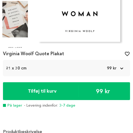
Item
1
Virginia Woolf Quote Plakat
favorite_border
of
4
21 x 30 cm
99 kr
99 kr
Tilføj til kurv
På lager
- Levering indenfor:
3-7 dage
Produktbeskrivelse