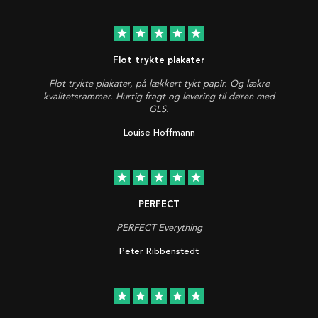
star
star
star
star
star
Flot trykte plakater
Flot trykte plakater, på lækkert tykt papir. Og lækre
kvalitetsrammer. Hurtig fragt og levering til døren med
GLS.
Louise Hoffmann
star
star
star
star
star
PERFECT
PERFECT Everything
Peter Ribbenstedt
star
star
star
star
star