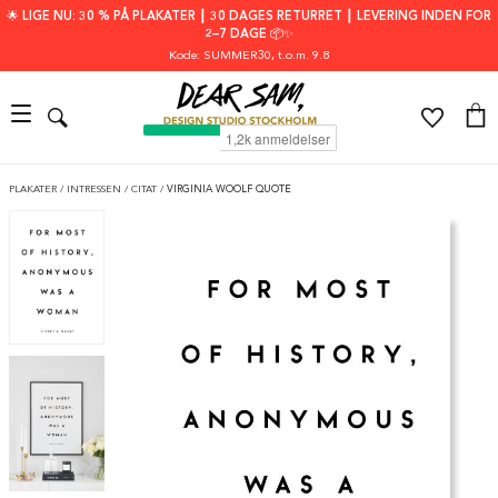
🌟 LIGE NU: 30 % PÅ PLAKATER ┃ 30 DAGES RETURRET ┃ LEVERING INDEN FOR
2–7 DAGE 📦✨
Kode: SUMMER30
, t.o.m. 9.8
PLAKATER
/
INTRESSEN
/
CITAT
/
VIRGINIA WOOLF QUOTE