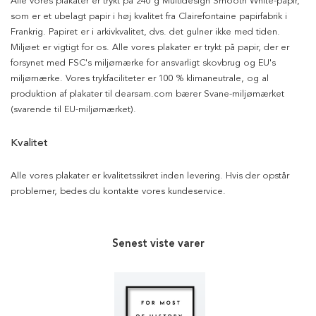
Alle vores plakater er trykt på 240 g Multidesign Smooth White-papir,
som er et ubelagt papir i høj kvalitet fra Clairefontaine papirfabrik i
Frankrig. Papiret er i arkivkvalitet, dvs. det gulner ikke med tiden.
Miljøet er vigtigt for os. Alle vores plakater er trykt på papir, der er
forsynet med FSC's miljømærke for ansvarligt skovbrug og EU's
miljømærke. Vores trykfaciliteter er 100 % klimaneutrale, og al
produktion af plakater til dearsam.com bærer Svane-miljømærket
(svarende til EU-miljømærket).
Kvalitet
Alle vores plakater er kvalitetssikret inden levering. Hvis der opstår
problemer, bedes du kontakte vores kundeservice.
Senest viste varer