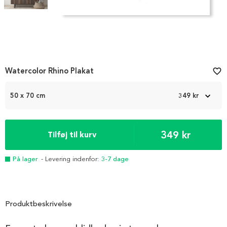
Item
Watercolor Rhino Plakat
favorite_border
1
of
2
50 x 70 cm
349 kr
349 kr
Tilføj til kurv
På lager
- Levering indenfor:
3-7 dage
Produktbeskrivelse