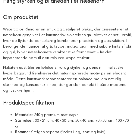
Fang styrken og blidheden i et næsehorn
Om produktet
Watercolor Rhino er en smuk og detaljeret plakat, der præsenterer et
næsehorn gengivet i et kunstnerisk akvareldesign. Motivet er set i profil,
hvor de flydende penselstrøg kombinerer præcision og abstraktion. I
beroligende nuancer af grå, taupe, muted brun, med subtile hints af blå
og gul, bliver næsehornets karakteristika fremhævet – fra det
imponerende horn til den robuste krops struktur.
Plakaten udstråler en følelse af ro og styrke, og dens minimalistiske
hvide baggrund fremhæver det naturinspirerede motiv på en elegant
måde. Dette kunstværk repræsenterer en balance mellem naturlig
skønhed og kunstnerisk frihed, der gør den perfekt til både moderne
og rustikke hjem.
Produktspecifikation
Materiale:
240g premium mat papir
Størrelser:
30×21 cm, 40×30 cm, 50×40 cm, 70×50 cm, 100×70
cm
Ramme:
Sælges separat (findes i eg, sort og hvid)