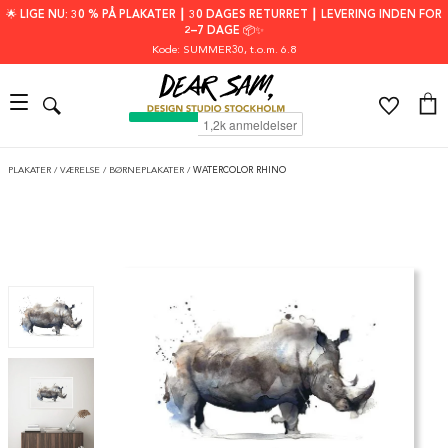
🌟 LIGE NU: 30 % PÅ PLAKATER ┃ 30 DAGES RETURRET ┃ LEVERING INDEN FOR
2–7 DAGE 📦✨
Kode: SUMMER30
, t.o.m. 6.8
PLAKATER
/
VÆRELSE
/
BØRNEPLAKATER
/
WATERCOLOR RHINO