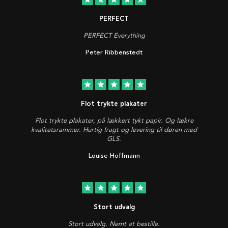
PERFECT
PERFECT Everything
Peter Ribbenstedt
star
star
star
star
star
Flot trykte plakater
Flot trykte plakater, på lækkert tykt papir. Og lækre
kvalitetsrammer. Hurtig fragt og levering til døren med
GLS.
Louise Hoffmann
star
star
star
star
star
Stort udvalg
Stort udvalg. Nemt at bestille.