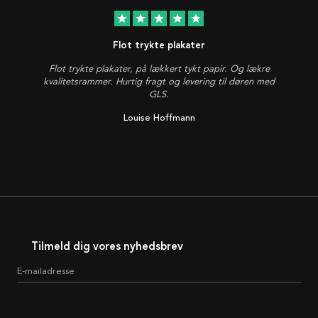
star
star
star
star
star
Flot trykte plakater
Flot trykte plakater, på lækkert tykt papir. Og lækre
kvalitetsrammer. Hurtig fragt og levering til døren med
GLS.
Louise Hoffmann
Tilmeld dig vores nyhedsbrev
E-mailadresse