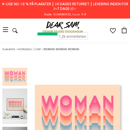
🌟 LIGE NU: 30 % PÅ PLAKATER ┃ 30 DAGES RETURRET ┃ LEVERING INDEN FOR
2–7 DAGE 📦✨
Kode: SUMMER30
, t.o.m. 9.8
PLAKATER
/
INTRESSEN
/
CITAT
/
WOMAN WOMAN WOMAN