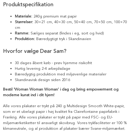
Produktspecifikation
Materiale:
240g premium mat papir
Størrelser:
30×21 cm, 40×30 cm, 50×40 cm, 70×50 cm, 100×70
cm
Ramme:
Sælges separat (findes i eg, sort og hvid)
Produktion:
Bæredygtigt tryk i Skandinavien
Hvorfor vælge Dear Sam?
30 dages åbent køb - prøv hjemme risikofrit
Hurtig levering 2-4 arbejdsdage
Bæredygtig produktion med miljøvenlige materialer
Skandinavisk design siden 2016
Bestil 'Woman Woman Woman' i dag og bring empowerment og
moderne kunst ind i dit hjem!
Alle vores plakater er trykt på 240 g Multidesign Smooth White-papir,
som er et ubelagt papir i høj kvalitet fra Clairefontaine papirfabrik i
Frankrig. Alle vores plakater er trykt på papir med FSC- og EU-
miljømærketiketter til ansvarligt skovbrug. Vores trykfaciliteter er 100 %
klimaneutrale, og al produktion af plakater bærer Svane-miljømærket.