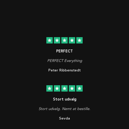
star
star
star
star
star
PERFECT
PERFECT Everything
Peter Ribbenstedt
star
star
star
star
star
Stort udvalg
Stort udvalg. Nemt at bestille.
Sevda