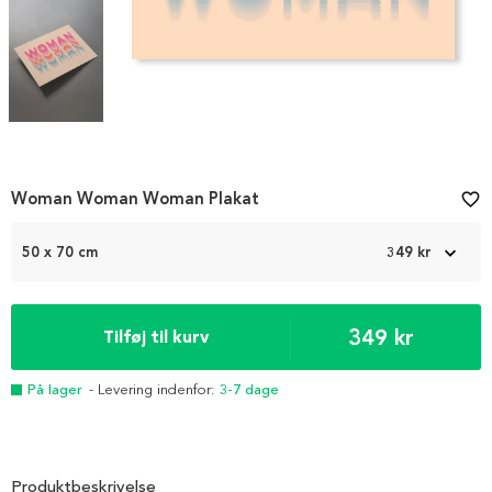
Item
Woman Woman Woman Plakat
favorite_border
1
of
50 x 70 cm
349 kr
3
349 kr
Tilføj til kurv
På lager
- Levering indenfor:
3-7 dage
Produktbeskrivelse