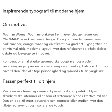
Inspirerende typografi til moderne hjem
Om motivet
'Woman Woman Woman'-plakaten fremhæver det gentagne ord
"WOMAN" som kunstnerisk design. Designet blander varme farver i
pink nuancer, orange toner og en afstemt blå gradient. Typografien er i
et minimalistisk, moderne layout, hvor den reflekterende effekt skaber
dybde og bevægelse i motivet.
Kombinationen af stærke geometriske bogstaver og bløde
farveovergange giver en følelse af empowerment og balance. Et must-
have til den, der vil tilføje personlighed og symbolik til sin vægkunst.
Passer perfekt til dit hjem
Med den moderne og varme stil passer plakaten perfekt til lyse,
skandinaviske interiører eller som et statement-piece i kreative miljøer.
Den er ideel til stuer, soveværelser, kontorer eller studier, hvor den
tilføjer et farverigt og inspirerende touch.