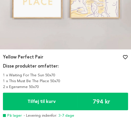
Yellow Perfect Pair
favorite_border
Disse produkter omfatter:
1 x Waiting For The Sun 50x70
1 x This Must Be The Place 50x70
2 x Egeramme 50x70
794 kr
Tilføj til kurv
På lager
- Levering indenfor:
3-7 dage