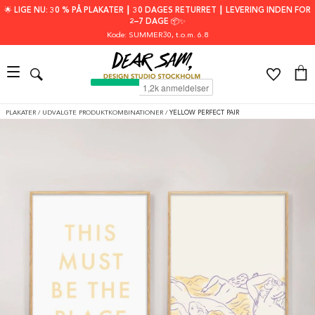
🌟 LIGE NU: 30 % PÅ PLAKATER ┃ 30 DAGES RETURRET ┃ LEVERING INDEN FOR
2–7 DAGE 📦✨
Kode: SUMMER30
, t.o.m. 6.8
PLAKATER
/
UDVALGTE PRODUKTKOMBINATIONER
/
YELLOW PERFECT PAIR