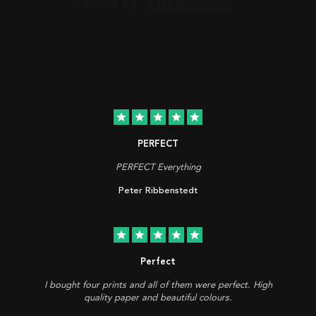
star
star
star
star
star
PERFECT
PERFECT Everything
Peter Ribbenstedt
star
star
star
star
star
Perfect
I bought four prints and all of them were perfect. High
quality paper and beautiful colours.