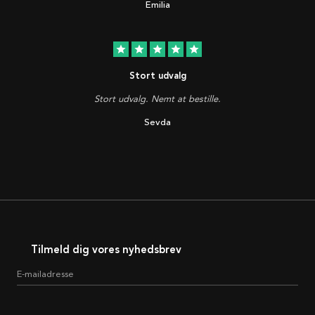
Emilia
star
star
star
star
star
Stort udvalg
Stort udvalg. Nemt at bestille.
Sevda
Tilmeld dig vores nyhedsbrev
E-mailadresse