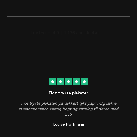
star
star
star
star
star
Flot trykte plakater
Flot trykte plakater, på lækkert tykt papir. Og lækre
kvalitetsrammer. Hurtig fragt og levering til døren med
GLS.
Louise Hoffmann