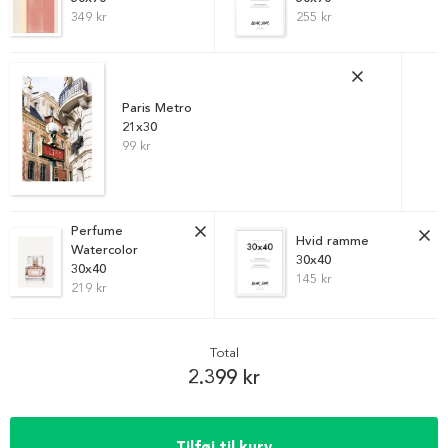
349 kr
255 kr
Paris Metro
21x30
99 kr
Perfume
Hvid ramme
Watercolor
30x40
30x40
145 kr
219 kr
Total
2.399 kr
Tilføj til kurv