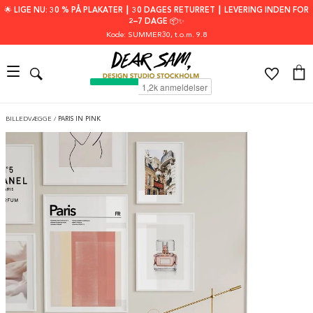
🌟 LIGE NU: 30 % PÅ PLAKATER ┃ 30 DAGES RETURRET ┃ LEVERING INDEN FOR
2–7 DAGE 📦✨
Kode: SUMMER30
, t.o.m. 9.8
BILLEDVÆGGE
/
PARIS IN PINK