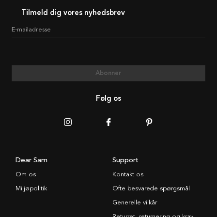
Tilmeld dig vores nyhedsbrev
E-mailadresse
Abonner
Følg os
Dear Sam
Support
Om os
Kontakt os
Miljøpolitik
Ofte besvarede spørgsmål
Generelle vilkår
Returret, returnering og krav