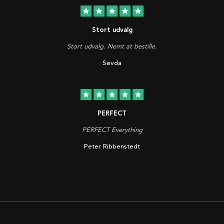
star
star
star
star
star
Stort udvalg
Stort udvalg. Nemt at bestille.
Sevda
star
star
star
star
star
PERFECT
PERFECT Everything
Peter Ribbenstedt