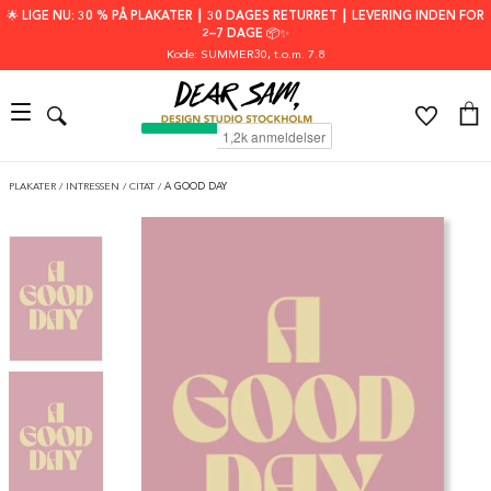
🌟 LIGE NU: 30 % PÅ PLAKATER ┃ 30 DAGES RETURRET ┃ LEVERING INDEN FOR
2–7 DAGE 📦✨
Kode: SUMMER30
, t.o.m. 7.8
PLAKATER
/
INTRESSEN
/
CITAT
/
A GOOD DAY