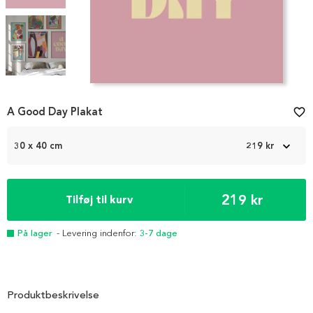
Item
A Good Day Plakat
favorite_border
1
of
3
30 x 40 cm
219 kr
219 kr
Tilføj til kurv
På lager
- Levering indenfor:
3-7 dage
Produktbeskrivelse