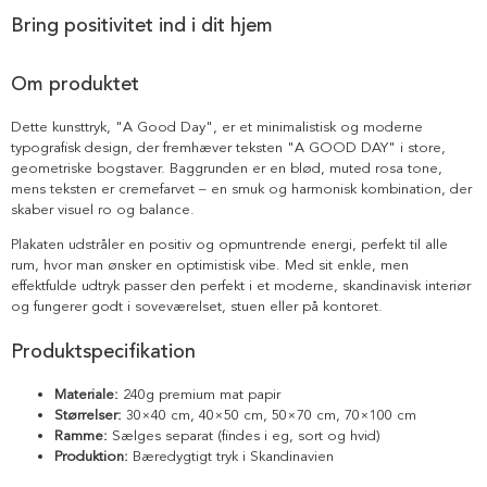
Bring positivitet ind i dit hjem
Om produktet
Dette kunsttryk, "A Good Day", er et minimalistisk og moderne
typografisk design, der fremhæver teksten "A GOOD DAY" i store,
geometriske bogstaver. Baggrunden er en blød, muted rosa tone,
mens teksten er cremefarvet – en smuk og harmonisk kombination, der
skaber visuel ro og balance.
Plakaten udstråler en positiv og opmuntrende energi, perfekt til alle
rum, hvor man ønsker en optimistisk vibe. Med sit enkle, men
effektfulde udtryk passer den perfekt i et moderne, skandinavisk interiør
og fungerer godt i soveværelset, stuen eller på kontoret.
Produktspecifikation
Materiale:
240g premium mat papir
Størrelser:
30×40 cm, 40×50 cm, 50×70 cm, 70×100 cm
Ramme:
Sælges separat (findes i eg, sort og hvid)
Produktion:
Bæredygtigt tryk i Skandinavien