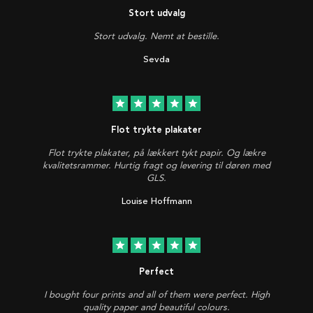
Stort udvalg
Stort udvalg. Nemt at bestille.
Sevda
star
star
star
star
star
Flot trykte plakater
Flot trykte plakater, på lækkert tykt papir. Og lækre
kvalitetsrammer. Hurtig fragt og levering til døren med
GLS.
Louise Hoffmann
star
star
star
star
star
Perfect
I bought four prints and all of them were perfect. High
quality paper and beautiful colours.