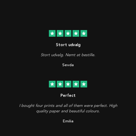
star
star
star
star
star
Stort udvalg
Stort udvalg. Nemt at bestille.
Sevda
star
star
star
star
star
Perfect
I bought four prints and all of them were perfect. High
quality paper and beautiful colours.
Emilia