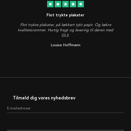
star
star
star
star
star
Flot trykte plakater
Flot trykte plakater, på lækkert tykt papir. Og lækre
kvalitetsrammer. Hurtig fragt og levering til døren med
GLS.
Louise Hoffmann
Tilmeld dig vores nyhedsbrev
E-mailadresse