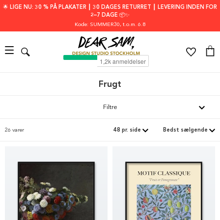
🌟 LIGE NU: 30 % PÅ PLAKATER ┃ 30 DAGES RETURRET ┃ LEVERING INDEN FOR
2–7 DAGE 📦✨
Kode: SUMMER30
, t.o.m. 6.8
Frugt
Filtre
26 varer