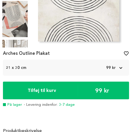
Item
1
Arches Outline Plakat
favorite_border
of
4
21 x 30 cm
99 kr
99 kr
Tilføj til kurv
På lager
- Levering indenfor:
3-7 dage
Produktbeskrivelse