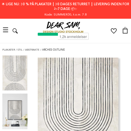
🌟 LIGE NU: 30 % PÅ PLAKATER ┃ 30 DAGES RETURRET ┃ LEVERING INDEN FOR
2–7 DAGE 📦✨
Kode: SUMMER30
, t.o.m. 7.8
PLAKATER
/
STIL
/
ABSTRAKTE
/
ARCHES OUTLINE