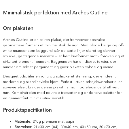
Minimalistisk perfektion med Arches Outline
Om plakaten
Arches Outline er en stilren plakat, der fremhæver abstrakte
geometriske former i et minimalistisk design. Med bløde beige og off-
white nuancer som baggrund står de sorte linjer skarpt og danner
smukke, gentagende mønstre – et højt bueformet motiv foroven og et
cirkulært element i bunden. Baggrunden har en diskret tekstur, der
minder om ældet pergament og giver plakaten dybde og varme.
Designet udstråler en rolig og sofistikeret stemning, der er ideel til
moderne og skandinaviske hjem. Perfekt i stuer, arbejdsværelser eller
soveværelser, bringer denne plakat harmoni og elegance til ethvert
rum. Kombinér den med neutrale træsorter og enkle farvepaletter for
en gennemført minimalistisk æstetik.
Produktspecifikation
Materiale:
240g premium mat papir
Størrelser:
21×30 cm (A4), 30×40 cm, 40×50 cm, 50×70 cm,