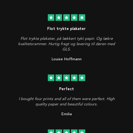
star
star
star
star
star
Flot trykte plakater
Flot trykte plakater, på lækkert tykt papir. Og lækre
kvalitetsrammer. Hurtig fragt og levering til døren med
GLS.
Louise Hoffmann
star
star
star
star
star
Perfect
I bought four prints and all of them were perfect. High
quality paper and beautiful colours.
Emilia
star
star
star
star
star