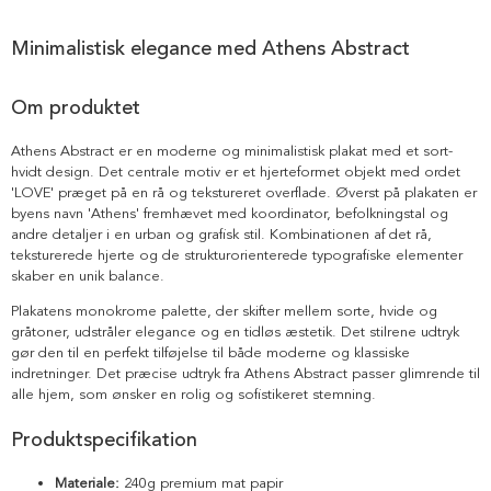
Minimalistisk elegance med Athens Abstract
Om produktet
Athens Abstract er en moderne og minimalistisk plakat med et sort-
hvidt design. Det centrale motiv er et hjerteformet objekt med ordet
'LOVE' præget på en rå og tekstureret overflade. Øverst på plakaten er
byens navn 'Athens' fremhævet med koordinator, befolkningstal og
andre detaljer i en urban og grafisk stil. Kombinationen af det rå,
teksturerede hjerte og de strukturorienterede typografiske elementer
skaber en unik balance.
Plakatens monokrome palette, der skifter mellem sorte, hvide og
gråtoner, udstråler elegance og en tidløs æstetik. Det stilrene udtryk
gør den til en perfekt tilføjelse til både moderne og klassiske
indretninger. Det præcise udtryk fra Athens Abstract passer glimrende til
alle hjem, som ønsker en rolig og sofistikeret stemning.
Produktspecifikation
Materiale:
240g premium mat papir