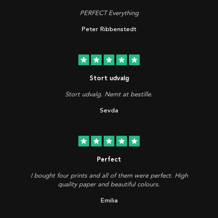
PERFECT Everything
Peter Ribbenstedt
star
star
star
star
star
Stort udvalg
Stort udvalg. Nemt at bestille.
Sevda
star
star
star
star
star
Perfect
I bought four prints and all of them were perfect. High
quality paper and beautiful colours.
Emilia