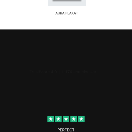
AURA PLAKAT
star
star
star
star
star
PERFECT