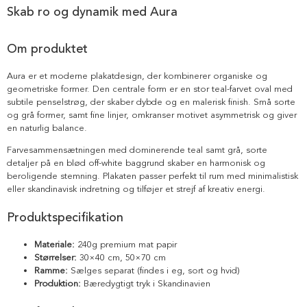
Skab ro og dynamik med Aura
Om produktet
Aura er et moderne plakatdesign, der kombinerer organiske og
geometriske former. Den centrale form er en stor teal-farvet oval med
subtile penselstrøg, der skaber dybde og en malerisk finish. Små sorte
og grå former, samt fine linjer, omkranser motivet asymmetrisk og giver
en naturlig balance.
Farvesammensætningen med dominerende teal samt grå, sorte
detaljer på en blød off-white baggrund skaber en harmonisk og
beroligende stemning. Plakaten passer perfekt til rum med minimalistisk
eller skandinavisk indretning og tilføjer et strejf af kreativ energi.
Produktspecifikation
Materiale:
240g premium mat papir
Størrelser:
30×40 cm, 50×70 cm
Ramme:
Sælges separat (findes i eg, sort og hvid)
Produktion:
Bæredygtigt tryk i Skandinavien