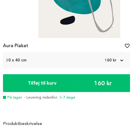
Aura Plakat
favorite_border
30 x 40 cm
160 kr
160 kr
Tilføj til kurv
På lager
- Levering indenfor:
3-7 dage
Produktbeskrivelse