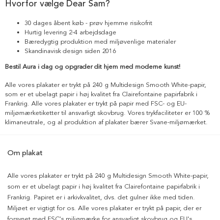
Hvorfor vælge Dear Sam?
30 dages åbent køb - prøv hjemme risikofrit
Hurtig levering 2-4 arbejdsdage
Bæredygtig produktion med miljøvenlige materialer
Skandinavisk design siden 2016
Bestil Aura i dag og opgrader dit hjem med moderne kunst!
Alle vores plakater er trykt på 240 g Multidesign Smooth White-papir,
som er et ubelagt papir i høj kvalitet fra Clairefontaine papirfabrik i
Frankrig. Alle vores plakater er trykt på papir med FSC- og EU-
miljømærketiketter til ansvarligt skovbrug. Vores trykfaciliteter er 100 %
klimaneutrale, og al produktion af plakater bærer Svane-miljømærket.
Om plakat
Alle vores plakater er trykt på 240 g Multidesign Smooth White-papir,
som er et ubelagt papir i høj kvalitet fra Clairefontaine papirfabrik i
Frankrig. Papiret er i arkivkvalitet, dvs. det gulner ikke med tiden.
Miljøet er vigtigt for os. Alle vores plakater er trykt på papir, der er
forsynet med FSC's miljømærke for ansvarligt skovbrug og EU's