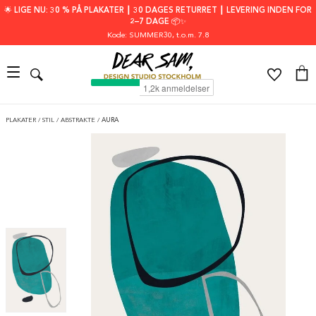
🌟 LIGE NU: 30 % PÅ PLAKATER ┃ 30 DAGES RETURRET ┃ LEVERING INDEN FOR
2–7 DAGE 📦✨
Kode: SUMMER30
, t.o.m. 7.8
PLAKATER
/
STIL
/
ABSTRAKTE
/
AURA