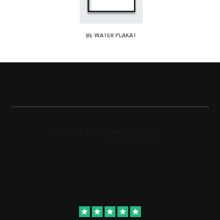
BE WATER PLAKAT
star
star
star
star
star