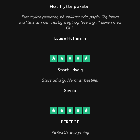
Flot trykte plakater
Flot trykte plakater, på lækkert tykt papir. Og lækre
kvalitetsrammer. Hurtig fragt og levering til døren med
GLS.
Louise Hoffmann
star
star
star
star
star
Stort udvalg
Stort udvalg. Nemt at bestille.
Sevda
star
star
star
star
star
PERFECT
PERFECT Everything