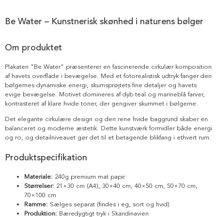
Be Water – Kunstnerisk skønhed i naturens bølger
Om produktet
Plakaten "Be Water" præsenterer en fascinerende cirkulær komposition
af havets overflade i bevægelse. Med et fotorealistisk udtryk fanger den
bølgernes dynamiske energi, skumsprøjtets fine detaljer og havets
evige bevægelse. Motivet domineres af dyb teal og marineblå farver,
kontrasteret af klare hvide toner, der gengiver skummet i bølgerne.
Det elegante cirkulære design og den rene hvide baggrund skaber en
balanceret og moderne æstetik. Dette kunstværk formidler både energi
og ro, og detailniveauet gør det til et betagende blikfang i ethvert rum.
Produktspecifikation
Materiale:
240g premium mat papir
Størrelser:
21×30 cm (A4), 30×40 cm, 40×50 cm, 50×70 cm,
70×100 cm
Ramme:
Sælges separat (findes i eg, sort og hvid)
Produktion:
Bæredygtigt tryk i Skandinavien