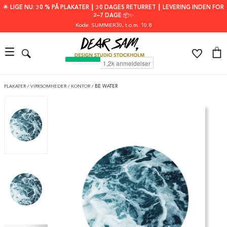
🌟 LIGE NU: 30 % PÅ PLAKATER ┃ 30 DAGES RETURRET ┃ LEVERING INDEN FOR
2–7 DAGE 📦✨
Kode: SUMMER30
, t.o.m. 10.8
PLAKATER
/
VIRKSOMHEDER
/
KONTOR
/
BE WATER