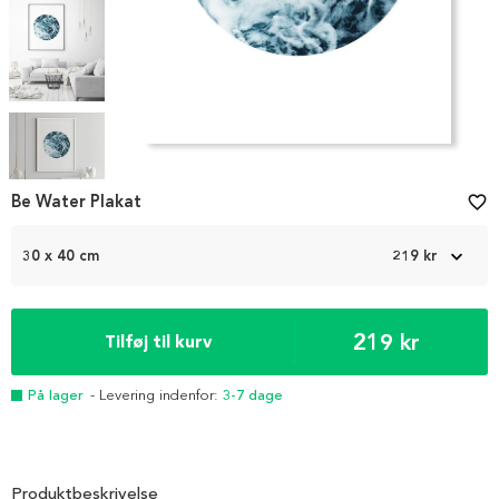
Item
1
Be Water Plakat
favorite_border
of
5
30 x 40 cm
219 kr
219 kr
Tilføj til kurv
På lager
- Levering indenfor:
3-7 dage
Produktbeskrivelse