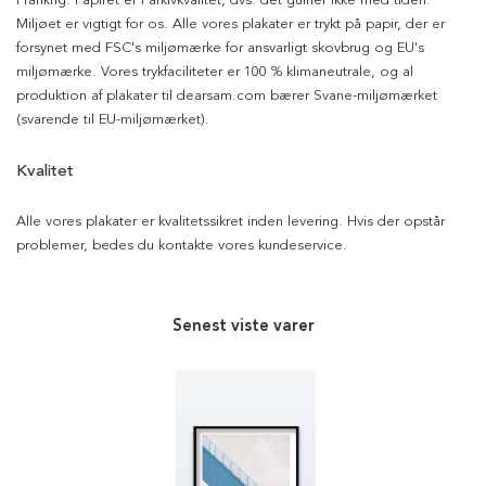
Frankrig. Papiret er i arkivkvalitet, dvs. det gulner ikke med tiden.
Miljøet er vigtigt for os. Alle vores plakater er trykt på papir, der er
forsynet med FSC's miljømærke for ansvarligt skovbrug og EU's
miljømærke. Vores trykfaciliteter er 100 % klimaneutrale, og al
produktion af plakater til dearsam.com bærer Svane-miljømærket
(svarende til EU-miljømærket).
Kvalitet
Alle vores plakater er kvalitetssikret inden levering. Hvis der opstår
problemer, bedes du kontakte vores kundeservice.
Senest viste varer