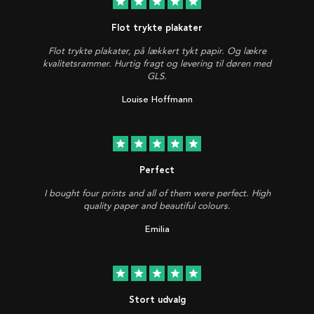
star
star
star
star
star
Flot trykte plakater
Flot trykte plakater, på lækkert tykt papir. Og lækre
kvalitetsrammer. Hurtig fragt og levering til døren med
GLS.
Louise Hoffmann
star
star
star
star
star
Perfect
I bought four prints and all of them were perfect. High
quality paper and beautiful colours.
Emilia
star
star
star
star
star
Stort udvalg