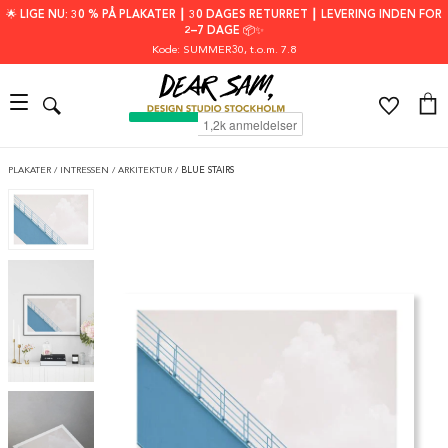
🌟 LIGE NU: 30 % PÅ PLAKATER ┃ 30 DAGES RETURRET ┃ LEVERING INDEN FOR
2–7 DAGE 📦✨
Kode: SUMMER30
, t.o.m. 7.8
PLAKATER
/
INTRESSEN
/
ARKITEKTUR
/
BLUE STAIRS