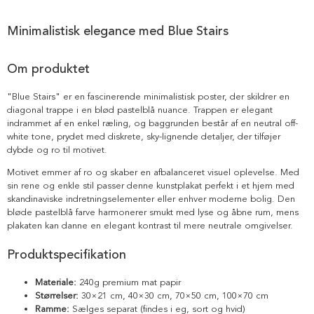
Minimalistisk elegance med Blue Stairs
Om produktet
"Blue Stairs" er en fascinerende minimalistisk poster, der skildrer en
diagonal trappe i en blød pastelblå nuance. Trappen er elegant
indrammet af en enkel ræling, og baggrunden består af en neutral off-
white tone, prydet med diskrete, sky-lignende detaljer, der tilføjer
dybde og ro til motivet.
Motivet emmer af ro og skaber en afbalanceret visuel oplevelse. Med
sin rene og enkle stil passer denne kunstplakat perfekt i et hjem med
skandinaviske indretningselementer eller enhver moderne bolig. Den
bløde pastelblå farve harmonerer smukt med lyse og åbne rum, mens
plakaten kan danne en elegant kontrast til mere neutrale omgivelser.
Produktspecifikation
Materiale:
240g premium mat papir
Størrelser:
30×21 cm, 40×30 cm, 70×50 cm, 100×70 cm
Ramme:
Sælges separat (findes i eg, sort og hvid)