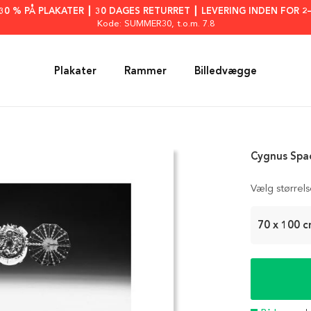
: 30 % PÅ PLAKATER ┃ 30 DAGES RETURRET ┃ LEVERING INDEN FOR 2
Kode: SUMMER30
, t.o.m. 7.8
Plakater
Rammer
Billedvægge
Cygnus Spac
Vælg størrel
70 x 100 