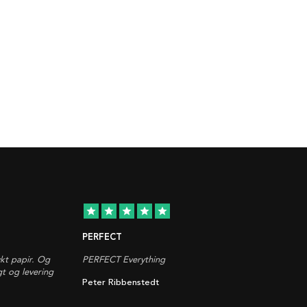
star
star
star
star
star
PERFECT
ykt papir. Og
PERFECT Everything
gt og levering
Peter Ribbenstedt