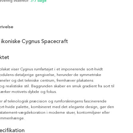
Levering indenfor:
3-7 dage
rivelse
 ikoniske Cygnus Spacecraft
ktet
lakat viser Cygnus rumfartøjet i et imponerende sort-hvidt
dulens detaljerige gengivelse, herunder de symmetriske
aneler og det tekniske centrum, fremhæver plakatens
og realistiske stil. Baggrunden skaber en smuk gradient fra sort til
tærker motivets dybde og fokus.
r af teknologisk præcision og rumforskningens fascinerende
ort-hvide palette, kombineret med det elegante design, gør den
statement-vægdekoration i moderne stuer, kontormiljøer eller
sammenhænge.
cifikation