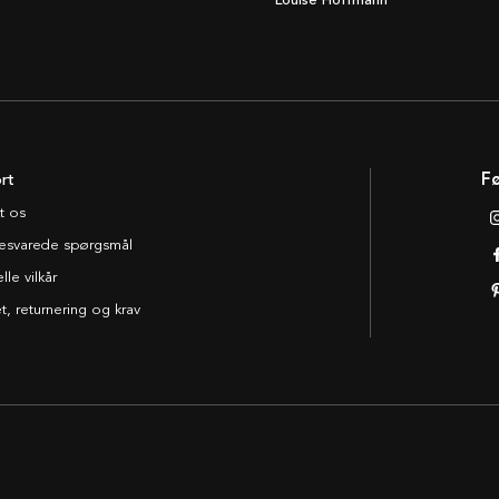
Louise Hoffmann
rt
Fø
t os
esvarede spørgsmål
le vilkår
t, returnering og krav