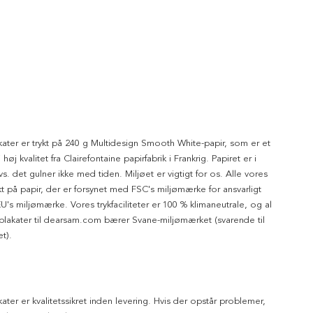
kater er trykt på 240 g Multidesign Smooth White-papir, som er et
 høj kvalitet fra Clairefontaine papirfabrik i Frankrig. Papiret er i
dvs. det gulner ikke med tiden. Miljøet er vigtigt for os. Alle vores
ykt på papir, der er forsynet med FSC's miljømærke for ansvarligt
's miljømærke. Vores trykfaciliteter er 100 % klimaneutrale, og al
 plakater til dearsam.com bærer Svane-miljømærket (svarende til
t).
kater er kvalitetssikret inden levering. Hvis der opstår problemer,