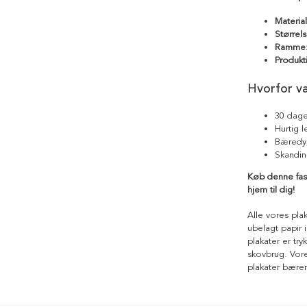
Materia
Størrels
Ramme
Produkt
Hvorfor v
30 dage
Hurtig 
Bæredyg
Skandin
Køb denne fasc
hjem til dig!
Alle vores pla
ubelagt papir i
plakater er tr
skovbrug. Vores
plakater bære