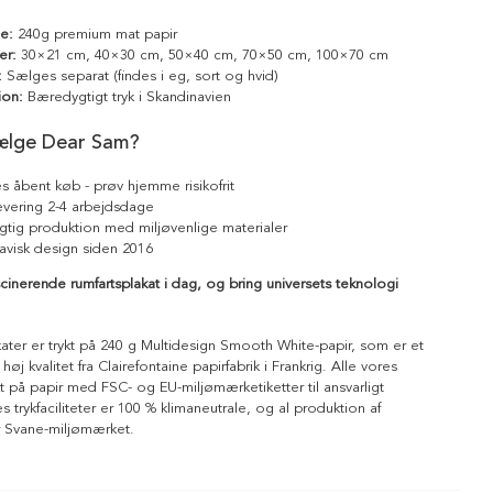
le:
240g premium mat papir
er:
30×21 cm, 40×30 cm, 50×40 cm, 70×50 cm, 100×70 cm
:
Sælges separat (findes i eg, sort og hvid)
ion:
Bæredygtigt tryk i Skandinavien
ælge Dear Sam?
s åbent køb - prøv hjemme risikofrit
levering 2-4 arbejdsdage
tig produktion med miljøvenlige materialer
avisk design siden 2016
inerende rumfartsplakat i dag, og bring universets teknologi
kater er trykt på 240 g Multidesign Smooth White-papir, som er et
 høj kvalitet fra Clairefontaine papirfabrik i Frankrig. Alle vores
ykt på papir med FSC- og EU-miljømærketiketter til ansvarligt
 trykfaciliteter er 100 % klimaneutrale, og al produktion af
r Svane-miljømærket.