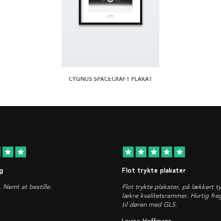
CYGNUS SPACECRAFT PLAKAT
star
star
star
star
star
star
star
g
Flot trykte plakater
. Nemt at bestille.
Flot trykte plakater, på lækkert t
lækre kvalitetsrammer. Hurtig fra
til døren med GLS.