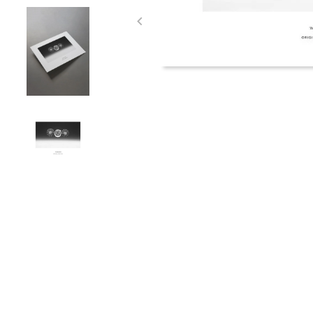
Item
1
of
4