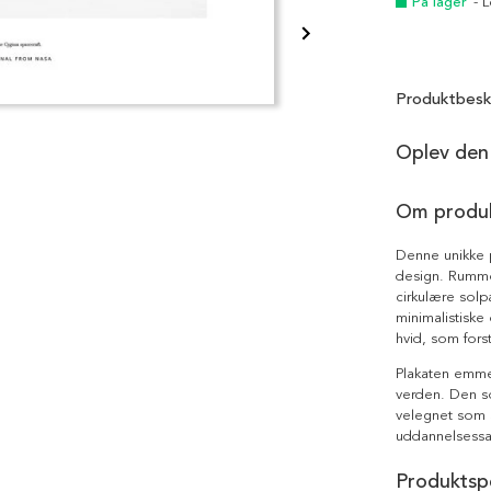
På lager
- 
Produktbesk
Oplev den
Om produ
Denne unikke p
design. Rummo
cirkulære solp
minimalistiske 
hvid, som fors
Plakaten emme
verden. Den s
velegnet som 
uddannelses
Produktspe