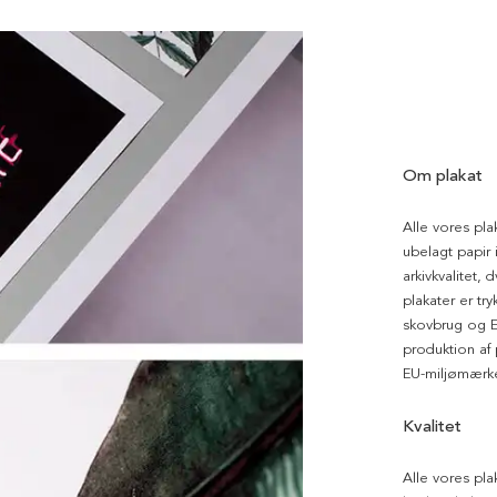
Om plakat
Alle vores pla
ubelagt papir i
arkivkvalitet, 
plakater er tr
skovbrug og EU
produktion af
EU-miljømærke
Kvalitet
Alle vores pla