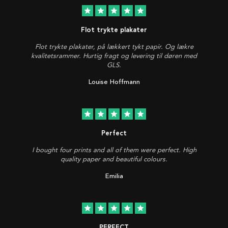
star
star
star
star
star
Flot trykte plakater
Flot trykte plakater, på lækkert tykt papir. Og lækre
kvalitetsrammer. Hurtig fragt og levering til døren med
GLS.
Louise Hoffmann
star
star
star
star
star
Perfect
I bought four prints and all of them were perfect. High
quality paper and beautiful colours.
Emilia
star
star
star
star
star
PERFECT