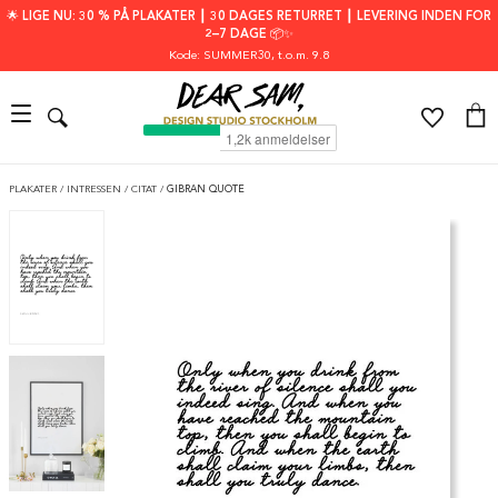
🌟 LIGE NU: 30 % PÅ PLAKATER ┃ 30 DAGES RETURRET ┃ LEVERING INDEN FOR
2–7 DAGE 📦✨
Kode: SUMMER30
, t.o.m. 9.8
PLAKATER
/
INTRESSEN
/
CITAT
/
GIBRAN QUOTE