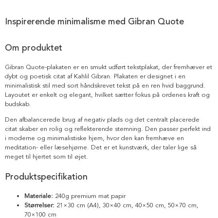
Inspirerende minimalisme med Gibran Quote
Om produktet
Gibran Quote-plakaten er en smukt udført tekstplakat, der fremhæver et
dybt og poetisk citat af Kahlil Gibran. Plakaten er designet i en
minimalistisk stil med sort håndskrevet tekst på en ren hvid baggrund.
Layoutet er enkelt og elegant, hvilket sætter fokus på ordenes kraft og
budskab.
Den afbalancerede brug af negativ plads og det centralt placerede
citat skaber en rolig og reflekterende stemning. Den passer perfekt ind
i moderne og minimalistiske hjem, hvor den kan fremhæve en
meditation- eller læsehjørne. Det er et kunstværk, der taler lige så
meget til hjertet som til øjet.
Produktspecifikation
Materiale:
240g premium mat papir
Størrelser:
21×30 cm (A4), 30×40 cm, 40×50 cm, 50×70 cm,
70×100 cm