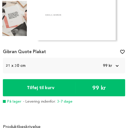
Item
1
Gibran Quote Plakat
favorite_border
of
4
21 x 30 cm
99 kr
99 kr
Tilføj til kurv
På lager
- Levering indenfor:
3-7 dage
Produktbeskrivelse