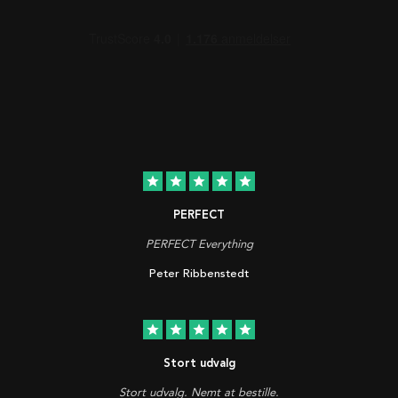
star
star
star
star
star
PERFECT
PERFECT Everything
Peter Ribbenstedt
star
star
star
star
star
Stort udvalg
Stort udvalg. Nemt at bestille.