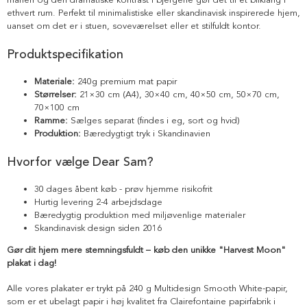
ethvert rum. Perfekt til minimalistiske eller skandinavisk inspirerede hjem,
uanset om det er i stuen, soveværelset eller et stilfuldt kontor.
Produktspecifikation
Materiale:
240g premium mat papir
Størrelser:
21×30 cm (A4), 30×40 cm, 40×50 cm, 50×70 cm,
70×100 cm
Ramme:
Sælges separat (findes i eg, sort og hvid)
Produktion:
Bæredygtigt tryk i Skandinavien
Hvorfor vælge Dear Sam?
30 dages åbent køb - prøv hjemme risikofrit
Hurtig levering 2-4 arbejdsdage
Bæredygtig produktion med miljøvenlige materialer
Skandinavisk design siden 2016
Gør dit hjem mere stemningsfuldt – køb den unikke "Harvest Moon"
plakat i dag!
Alle vores plakater er trykt på 240 g Multidesign Smooth White-papir,
som er et ubelagt papir i høj kvalitet fra Clairefontaine papirfabrik i