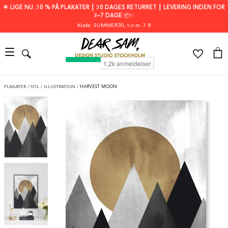
🌟 LIGE NU: 30 % PÅ PLAKATER ┃ 30 DAGES RETURRET ┃ LEVERING INDEN FOR
2–7 DAGE 📦✨
Kode: SUMMER30
, t.o.m. 7.8
PLAKATER
/
STIL
/
ILLUSTRATION
/
HARVEST MOON