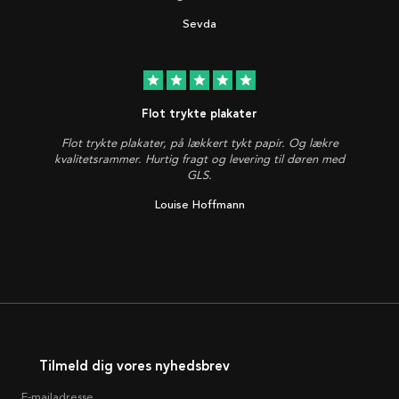
Sevda
star
star
star
star
star
Flot trykte plakater
Flot trykte plakater, på lækkert tykt papir. Og lækre
kvalitetsrammer. Hurtig fragt og levering til døren med
GLS.
Louise Hoffmann
Tilmeld dig vores nyhedsbrev
E-mailadresse