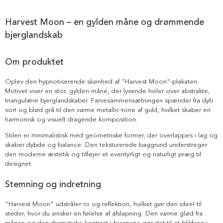
Harvest Moon – en gylden måne og drømmende
bjerglandskab
Om produktet
Oplev den hypnotiserende skønhed af "Harvest Moon"-plakaten.
Motivet viser en stor, gylden måne, der lysende hviler over abstrakte,
triangulære bjerglandskaber. Farvesammensætningen spænder fra dyb
sort og blød grå til den varme metallic-tone af guld, hvilket skaber en
harmonisk og visuelt dragende komposition.
Stilen er minimalistisk med geometriske former, der overlappes i lag og
skaber dybde og balance. Den teksturerede baggrund understreger
den moderne æstetik og tilføjer et eventyrligt og naturligt præg til
designet.
Stemning og indretning
"Harvest Moon" udstråler ro og reflektion, hvilket gør den ideel til
steder, hvor du ønsker en følelse af afslapning. Den varme glød fra
månen og den dramatiske kontrast i bjergene gør det til et blikfang i