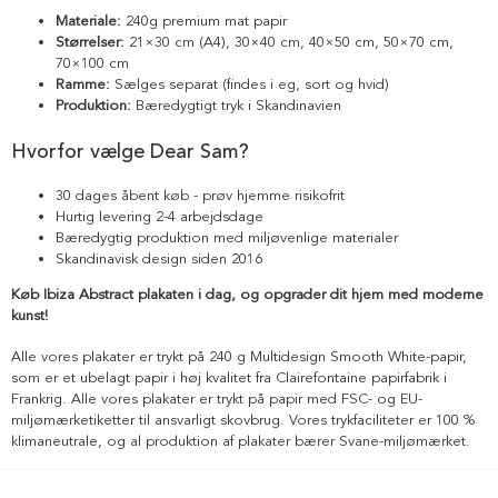
Materiale:
240g premium mat papir
Størrelser:
21×30 cm (A4), 30×40 cm, 40×50 cm, 50×70 cm,
70×100 cm
Ramme:
Sælges separat (findes i eg, sort og hvid)
Produktion:
Bæredygtigt tryk i Skandinavien
Hvorfor vælge Dear Sam?
30 dages åbent køb - prøv hjemme risikofrit
Hurtig levering 2-4 arbejdsdage
Bæredygtig produktion med miljøvenlige materialer
Skandinavisk design siden 2016
Køb Ibiza Abstract plakaten i dag, og opgrader dit hjem med moderne
kunst!
Alle vores plakater er trykt på 240 g Multidesign Smooth White-papir,
som er et ubelagt papir i høj kvalitet fra Clairefontaine papirfabrik i
Frankrig. Alle vores plakater er trykt på papir med FSC- og EU-
miljømærketiketter til ansvarligt skovbrug. Vores trykfaciliteter er 100 %
klimaneutrale, og al produktion af plakater bærer Svane-miljømærket.