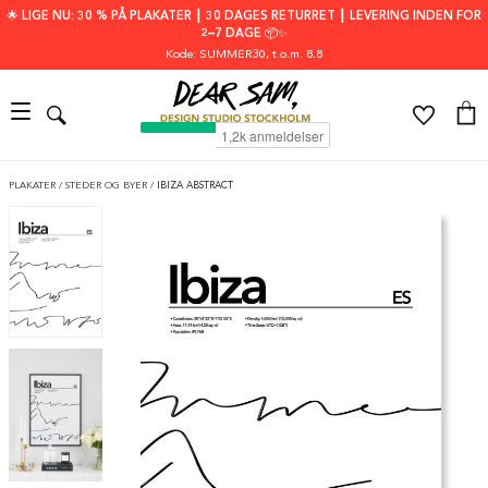
🌟 LIGE NU: 30 % PÅ PLAKATER ┃ 30 DAGES RETURRET ┃ LEVERING INDEN FOR
2–7 DAGE 📦✨
Kode: SUMMER30
, t.o.m. 8.8
PLAKATER
/
STEDER OG BYER
/
IBIZA ABSTRACT