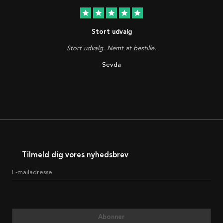
star
star
star
star
star
Stort udvalg
Stort udvalg. Nemt at bestille.
Sevda
Tilmeld dig vores nyhedsbrev
E-mailadresse
Abonner