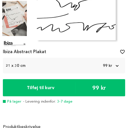
Item
1
Ibiza Abstract Plakat
favorite_border
of
6
21 x 30 cm
99 kr
99 kr
Tilføj til kurv
På lager
- Levering indenfor:
3-7 dage
Produktbeskrivelse