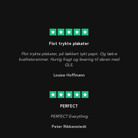
star
star
star
star
star
Flot trykte plakater
Flot trykte plakater, på lækkert tykt papir. Og lækre
kvalitetsrammer. Hurtig fragt og levering til døren med
GLS.
Louise Hoffmann
star
star
star
star
star
PERFECT
PERFECT Everything
Peter Ribbenstedt