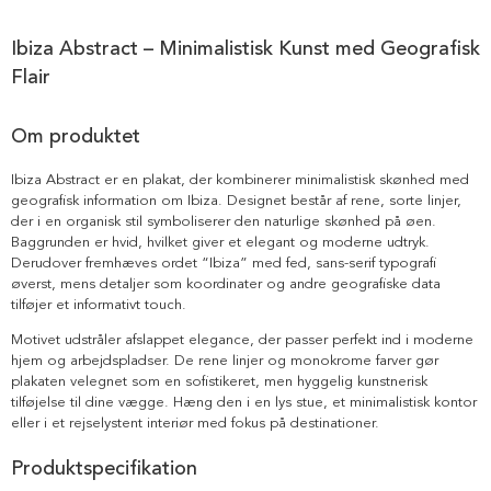
Ibiza Abstract – Minimalistisk Kunst med Geografisk
Flair
Om produktet
Ibiza Abstract er en plakat, der kombinerer minimalistisk skønhed med
geografisk information om Ibiza. Designet består af rene, sorte linjer,
der i en organisk stil symboliserer den naturlige skønhed på øen.
Baggrunden er hvid, hvilket giver et elegant og moderne udtryk.
Derudover fremhæves ordet “Ibiza” med fed, sans-serif typografi
øverst, mens detaljer som koordinater og andre geografiske data
tilføjer et informativt touch.
Motivet udstråler afslappet elegance, der passer perfekt ind i moderne
hjem og arbejdspladser. De rene linjer og monokrome farver gør
plakaten velegnet som en sofistikeret, men hyggelig kunstnerisk
tilføjelse til dine vægge. Hæng den i en lys stue, et minimalistisk kontor
eller i et rejselystent interiør med fokus på destinationer.
Produktspecifikation