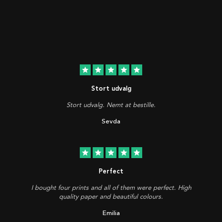
star
star
star
star
star
Stort udvalg
Stort udvalg. Nemt at bestille.
Sevda
star
star
star
star
star
Perfect
I bought four prints and all of them were perfect. High
quality paper and beautiful colours.
Emilia