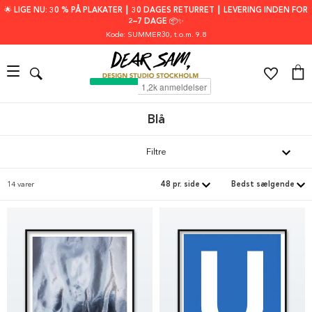
🌟 LIGE NU: 30 % PÅ PLAKATER ┃ 30 DAGES RETURRET ┃ LEVERING INDEN FOR
2–7 DAGE 📦✨
Kode: SUMMER30
, t.o.m. 9.8
Blå
Filtre
14 varer