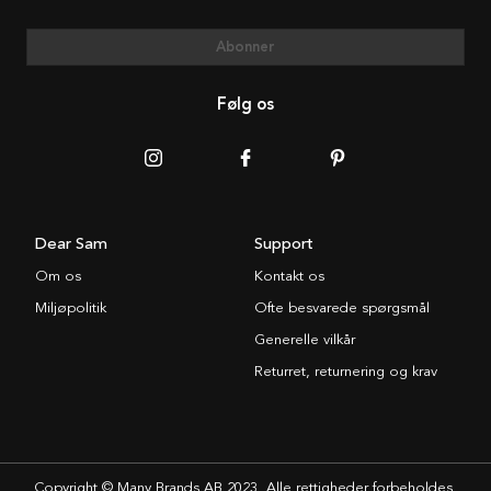
Abonner
Følg os
Dear Sam
Support
Om os
Kontakt os
Miljøpolitik
Ofte besvarede spørgsmål
Generelle vilkår
Returret, returnering og krav
Copyright © Many Brands AB 2023. Alle rettigheder forbeholdes.