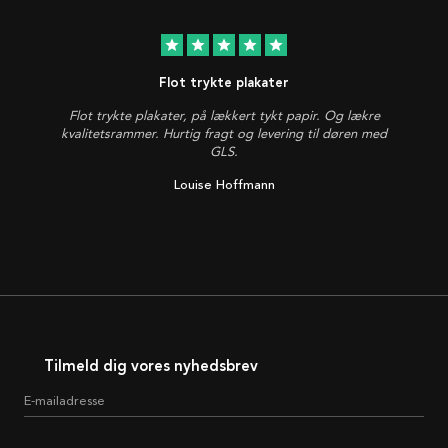
star
star
star
star
star
Flot trykte plakater
Flot trykte plakater, på lækkert tykt papir. Og lækre
kvalitetsrammer. Hurtig fragt og levering til døren med
GLS.
Louise Hoffmann
Tilmeld dig vores nyhedsbrev
E-mailadresse