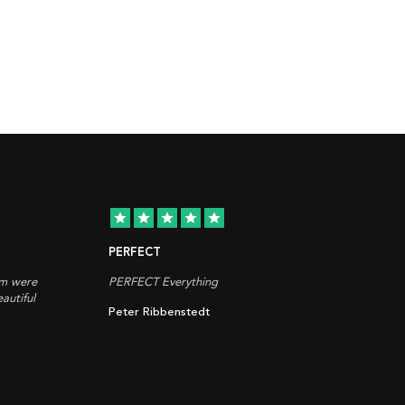
star
star
star
star
star
PERFECT
em were
PERFECT Everything
autiful
Peter Ribbenstedt