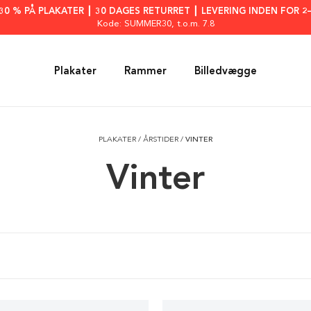
: 30 % PÅ PLAKATER ┃ 30 DAGES RETURRET ┃ LEVERING INDEN FOR 2
Kode: SUMMER30
, t.o.m. 7.8
Plakater
Rammer
Billedvægge
PLAKATER
/
ÅRSTIDER
/
VINTER
Vinter