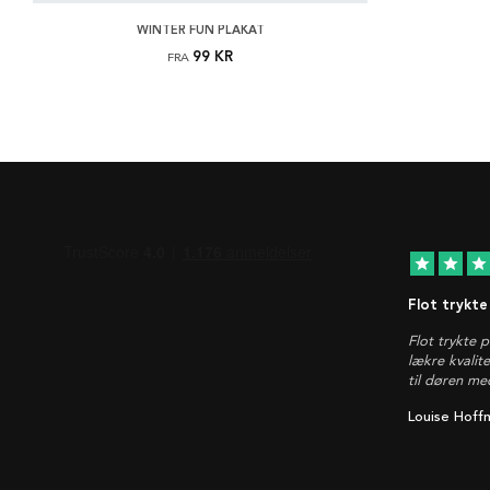
WINTER FUN PLAKAT
99 KR
FRA
star
star
star
Flot trykte
Flot trykte 
lækre kvalit
til døren me
Louise Hoff