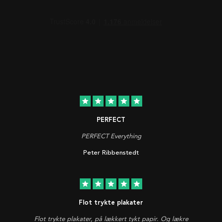
star
star
star
star
star
PERFECT
PERFECT Everything
Peter Ribbenstedt
star
star
star
star
star
Flot trykte plakater
Flot trykte plakater, på lækkert tykt papir. Og lækre