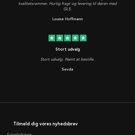
kvalitetsrammer. Hurtig fragt og levering til døren med
GLS.
Louise Hoffmann
star
star
star
star
star
Stort udvalg
Stort udvalg. Nemt at bestille.
Sevda
Tilmeld dig vores nyhedsbrev
E-mailadresse