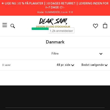
🌟 LIGE NU: 30 % PÅ PLAKATER ┃ 30 DAGES RETURRET ┃ LEVERING INDEN FOR
2–7 DAGE 📦✨
Kode: SUMMER30
, t.o.m. 9.8
Danmark
Filtre
0 varer