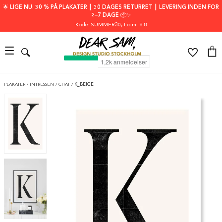
🌟 LIGE NU: 30 % PÅ PLAKATER ┃ 30 DAGES RETURRET ┃ LEVERING INDEN FOR
2–7 DAGE 📦✨
Kode: SUMMER30
, t.o.m. 8.8
PLAKATER
/
INTRESSEN
/
CITAT
/
K_BEIGE