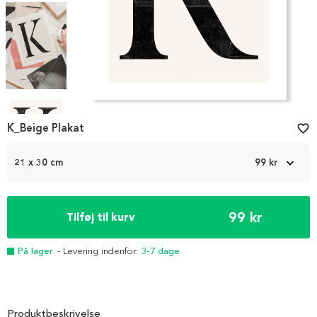
Item
1
K_Beige Plakat
favorite_border
of
4
21 x 30 cm
99 kr
99 kr
Tilføj til kurv
På lager
- Levering indenfor:
3-7 dage
Produktbeskrivelse