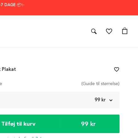
–7 DAGE 📦✨
k Plakat
favorite_border
se
(Guide til størrelse)
m
99 kr
99 kr
Tilføj til kurv