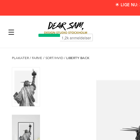
🌟 LIGE NU
PLAKATER
/
FARVE
/
SORT/HVID
/
LIBERTY BACK