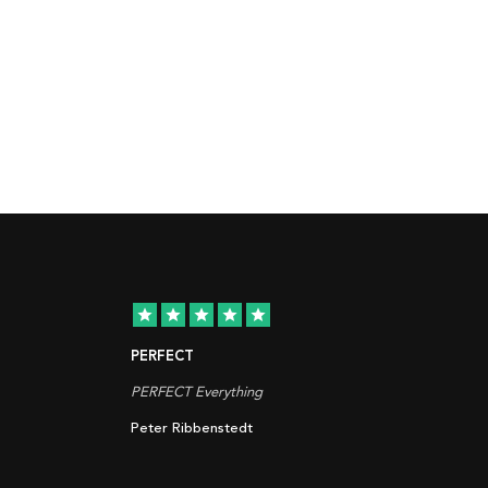
star
star
star
star
star
PERFECT
PERFECT Everything
Peter Ribbenstedt