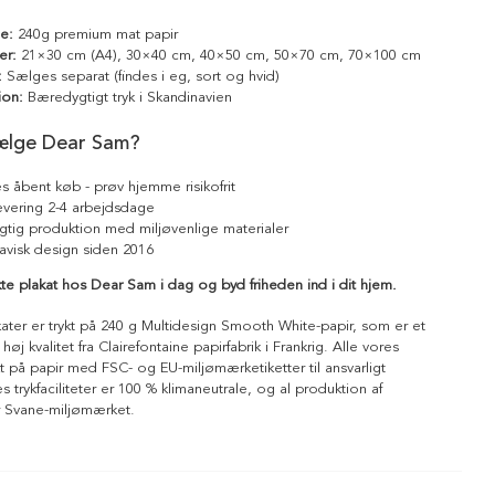
le:
240g premium mat papir
er:
21×30 cm (A4), 30×40 cm, 40×50 cm, 50×70 cm, 70×100 cm
:
Sælges separat (findes i eg, sort og hvid)
ion:
Bæredygtigt tryk i Skandinavien
ælge Dear Sam?
s åbent køb - prøv hjemme risikofrit
levering 2-4 arbejdsdage
tig produktion med miljøvenlige materialer
avisk design siden 2016
kte plakat hos Dear Sam i dag og byd friheden ind i dit hjem.
kater er trykt på 240 g Multidesign Smooth White-papir, som er et
 høj kvalitet fra Clairefontaine papirfabrik i Frankrig. Alle vores
ykt på papir med FSC- og EU-miljømærketiketter til ansvarligt
 trykfaciliteter er 100 % klimaneutrale, og al produktion af
r Svane-miljømærket.