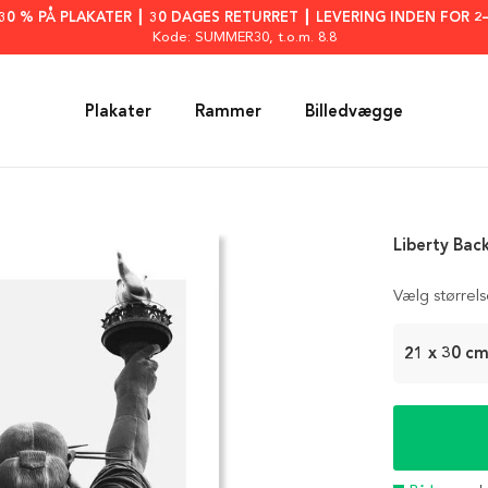
: 30 % PÅ PLAKATER ┃ 30 DAGES RETURRET ┃ LEVERING INDEN FOR 2
Kode: SUMMER30
, t.o.m. 8.8
Plakater
Rammer
Billedvægge
Liberty Bac
Vælg størrel
21 x 30 c