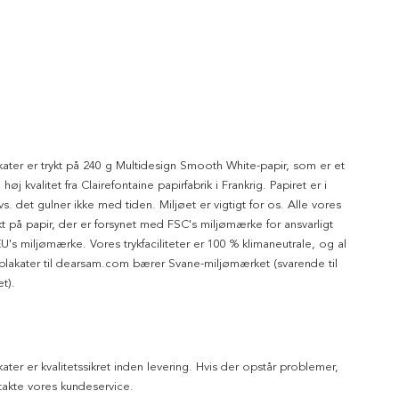
kater er trykt på 240 g Multidesign Smooth White-papir, som er et
 høj kvalitet fra Clairefontaine papirfabrik i Frankrig. Papiret er i
dvs. det gulner ikke med tiden. Miljøet er vigtigt for os. Alle vores
ykt på papir, der er forsynet med FSC's miljømærke for ansvarligt
's miljømærke. Vores trykfaciliteter er 100 % klimaneutrale, og al
 plakater til dearsam.com bærer Svane-miljømærket (svarende til
t).
kater er kvalitetssikret inden levering. Hvis der opstår problemer,
akte vores kundeservice.