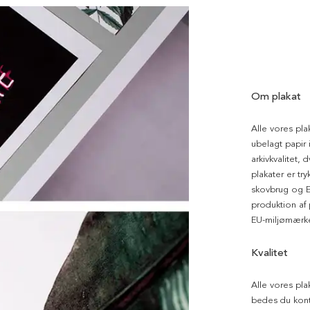
Om plakat
Alle vores pla
ubelagt papir i
arkivkvalitet, 
plakater er tr
skovbrug og EU
produktion af
EU-miljømærke
Kvalitet
Alle vores pla
bedes du kont