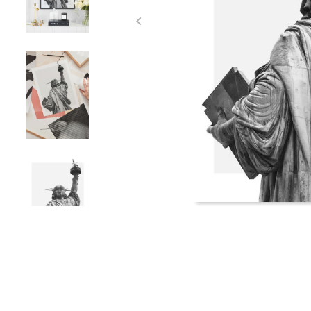
Item
1
of
4