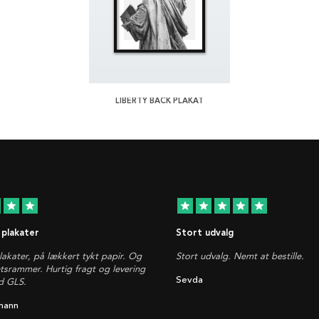
LIBERTY BACK PLAKAT
star
star
star
star
star
star
star
 plakater
Stort udvalg
plakater, på lækkert tykt papir. Og
Stort udvalg. Nemt at bestille.
etsrammer. Hurtig fragt og levering
Sevda
d GLS.
mann