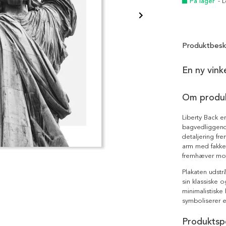
På lager
- 
Produktbesk
En ny vink
Om produ
Liberty Back e
bagvedliggende
detaljering fr
arm med fakke
fremhæver moti
Plakaten udstr
sin klassiske
minimalistiske
symboliserer 
Produktspe