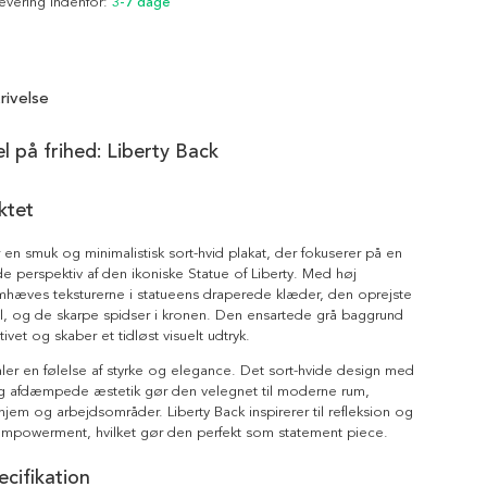
Levering indenfor:
3-7 dage
rivelse
el på frihed: Liberty Back
ktet
r en smuk og minimalistisk sort-hvid plakat, der fokuserer på en
 perspektiv af den ikoniske Statue of Liberty. Med høj
emhæves teksturerne i statueens draperede klæder, den oprejste
l, og de skarpe spidser i kronen. Den ensartede grå baggrund
vet og skaber et tidløst visuelt udtryk.
åler en følelse af styrke og elegance. Det sort-hvide design med
 og afdæmpede æstetik gør den velegnet til moderne rum,
 hjem og arbejdsområder. Liberty Back inspirerer til refleksion og
empowerment, hvilket gør den perfekt som statement piece.
cifikation