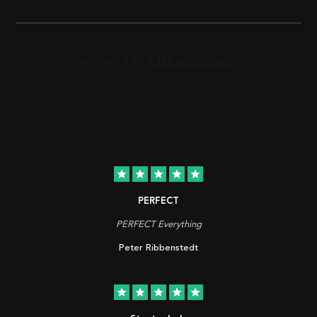
star
star
star
star
star
PERFECT
PERFECT Everything
Peter Ribbenstedt
star
star
star
star
star