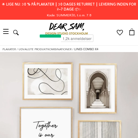
🌟 LIGE NU: 30 % PÅ PLAKATER ┃ 30 DAGES RETURRET ┃ LEVERING INDEN FOR
2–7 DAGE 📦✨
Kode: SUMMER30
, t.o.m. 7.8
PLAKATER
/
UDVALGTE PRODUKTKOMBINATIONER
/
LINES COMBO X4