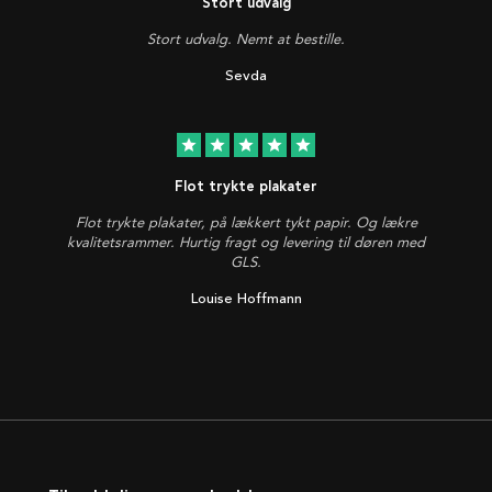
Stort udvalg
Stort udvalg. Nemt at bestille.
Sevda
star
star
star
star
star
Flot trykte plakater
Flot trykte plakater, på lækkert tykt papir. Og lækre
kvalitetsrammer. Hurtig fragt og levering til døren med
GLS.
Louise Hoffmann