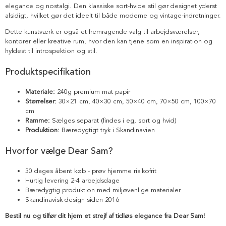
elegance og nostalgi. Den klassiske sort-hvide stil gør designet yderst
alsidigt, hvilket gør det ideelt til både moderne og vintage-indretninger.
Dette kunstværk er også et fremragende valg til arbejdsværelser,
kontorer eller kreative rum, hvor den kan tjene som en inspiration og
hyldest til introspektion og stil.
Produktspecifikation
Materiale:
240g premium mat papir
Størrelser:
30×21 cm, 40×30 cm, 50×40 cm, 70×50 cm, 100×70
cm
Ramme:
Sælges separat (findes i eg, sort og hvid)
Produktion:
Bæredygtigt tryk i Skandinavien
Hvorfor vælge Dear Sam?
30 dages åbent køb - prøv hjemme risikofrit
Hurtig levering 2-4 arbejdsdage
Bæredygtig produktion med miljøvenlige materialer
Skandinavisk design siden 2016
Bestil nu og tilfør dit hjem et strejf af tidløs elegance fra Dear Sam!