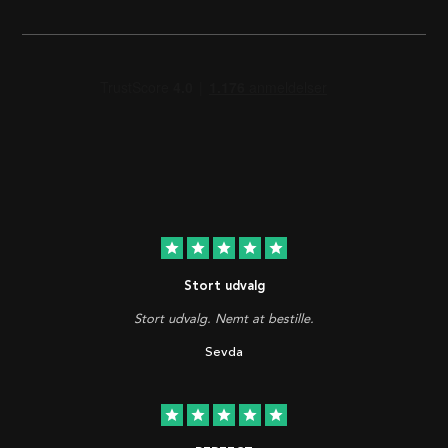
star
star
star
star
star
Stort udvalg
Stort udvalg. Nemt at bestille.
Sevda
star
star
star
star
star