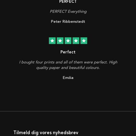
PERFECT
PERFECT Everything
Peter Ribbenstedt
star
star
star
star
star
Perfect
I bought four prints and all of them were perfect. High
quality paper and beautiful colours.
Emilia
Tilmeld dig vores nyhedsbrev