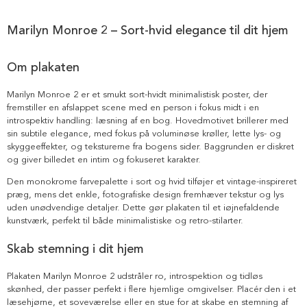
Marilyn Monroe 2 – Sort-hvid elegance til dit hjem
Om plakaten
Marilyn Monroe 2 er et smukt sort-hvidt minimalistisk poster, der
fremstiller en afslappet scene med en person i fokus midt i en
introspektiv handling: læsning af en bog. Hovedmotivet brillerer med
sin subtile elegance, med fokus på voluminøse krøller, lette lys- og
skyggeeffekter, og teksturerne fra bogens sider. Baggrunden er diskret
og giver billedet en intim og fokuseret karakter.
Den monokrome farvepalette i sort og hvid tilføjer et vintage-inspireret
præg, mens det enkle, fotografiske design fremhæver tekstur og lys
uden unødvendige detaljer. Dette gør plakaten til et iøjnefaldende
kunstværk, perfekt til både minimalistiske og retro-stilarter.
Skab stemning i dit hjem
Plakaten Marilyn Monroe 2 udstråler ro, introspektion og tidløs
skønhed, der passer perfekt i flere hjemlige omgivelser. Placér den i et
læsehjørne, et soveværelse eller en stue for at skabe en stemning af