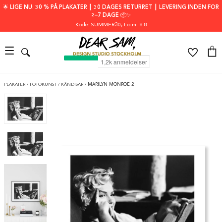
🌟 LIGE NU: 30 % PÅ PLAKATER ┃ 30 DAGES RETURRET ┃ LEVERING INDEN FOR
2–7 DAGE 📦✨
Kode: SUMMER30
, t.o.m. 8.8
PLAKATER
/
FOTOKUNST
/
KÄNDISAR
/
MARILYN MONROE 2