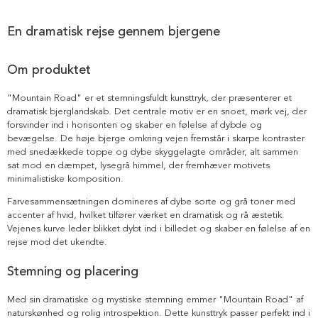
En dramatisk rejse gennem bjergene
Om produktet
"Mountain Road" er et stemningsfuldt kunsttryk, der præsenterer et
dramatisk bjerglandskab. Det centrale motiv er en snoet, mørk vej, der
forsvinder ind i horisonten og skaber en følelse af dybde og
bevægelse. De høje bjerge omkring vejen fremstår i skarpe kontraster
med snedækkede toppe og dybe skyggelagte områder, alt sammen
sat mod en dæmpet, lysegrå himmel, der fremhæver motivets
minimalistiske komposition.
Farvesammensætningen domineres af dybe sorte og grå toner med
accenter af hvid, hvilket tilfører værket en dramatisk og rå æstetik.
Vejenes kurve leder blikket dybt ind i billedet og skaber en følelse af en
rejse mod det ukendte.
Stemning og placering
Med sin dramatiske og mystiske stemning emmer "Mountain Road" af
naturskønhed og rolig introspektion. Dette kunsttryk passer perfekt ind i