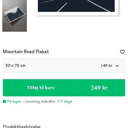
Item
Mountain Road Plakat
favorite_border
1
of
50 x 70 cm
349 kr
3
349 kr
Tilføj til kurv
På lager
- Levering indenfor:
3-7 dage
Produktbeskrivelse