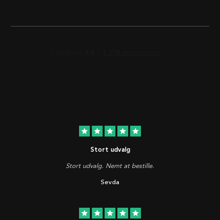
star
star
star
star
star
Stort udvalg
Stort udvalg. Nemt at bestille.
Sevda
star
star
star
star
star