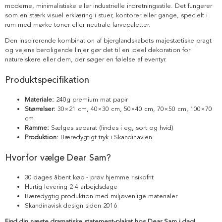
moderne, minimalistiske eller industrielle indretningsstile. Det fungerer
som en stærk visuel erklæring i stuer, kontorer eller gange, specielt i
rum med mørke toner eller neutrale farvepaletter.
Den inspirerende kombination af bjerglandskabets majestætiske pragt
og vejens beroligende linjer gør det til en ideel dekoration for
naturelskere eller dem, der søger en følelse af eventyr.
Produktspecifikation
Materiale:
240g premium mat papir
Størrelser:
30×21 cm, 40×30 cm, 50×40 cm, 70×50 cm, 100×70
cm
Ramme:
Sælges separat (findes i eg, sort og hvid)
Produktion:
Bæredygtigt tryk i Skandinavien
Hvorfor vælge Dear Sam?
30 dages åbent køb - prøv hjemme risikofrit
Hurtig levering 2-4 arbejdsdage
Bæredygtig produktion med miljøvenlige materialer
Skandinavisk design siden 2016
Find din næste dramatiske statement-plakat hos Dear Sam i dag!