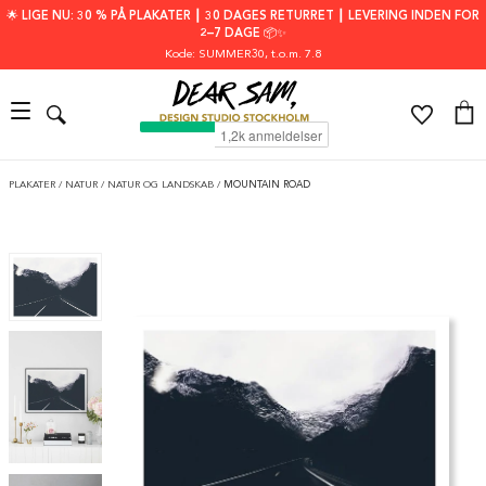
🌟 LIGE NU: 30 % PÅ PLAKATER ┃ 30 DAGES RETURRET ┃ LEVERING INDEN FOR
2–7 DAGE 📦✨
Kode: SUMMER30
, t.o.m. 7.8
PLAKATER
/
NATUR
/
NATUR OG LANDSKAB
/
MOUNTAIN ROAD