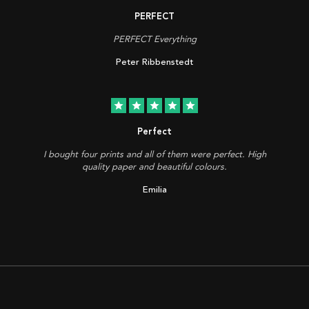
PERFECT
PERFECT Everything
Peter Ribbenstedt
star
star
star
star
star
Perfect
I bought four prints and all of them were perfect. High
quality paper and beautiful colours.
Emilia