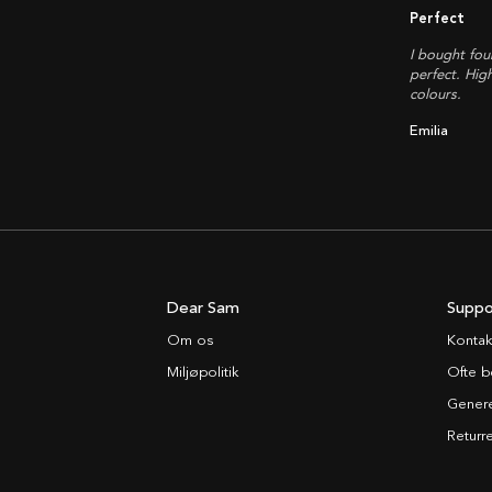
Perfect
I bought fou
perfect. Hig
colours.
Emilia
Dear Sam
Suppo
Om os
Kontak
Miljøpolitik
Ofte b
Generel
Returre