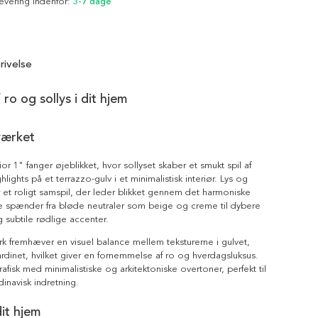
Levering indenfor:
3-7 dage
rivelse
f ro og sollys i dit hjem
værket
ior 1" fanger øjeblikket, hvor sollyset skaber et smukt spil af
lights på et terrazzo-gulv i et minimalistisk interiør. Lys og
et roligt samspil, der leder blikket gennem det harmoniske
ne spænder fra bløde neutraler som beige og creme til dybere
 subtile rødlige accenter.
k fremhæver en visuel balance mellem teksturerne i gulvet,
inet, hvilket giver en fornemmelse af ro og hverdagsluksus.
rafisk med minimalistiske og arkitektoniske overtoner, perfekt til
navisk indretning.
dit hjem