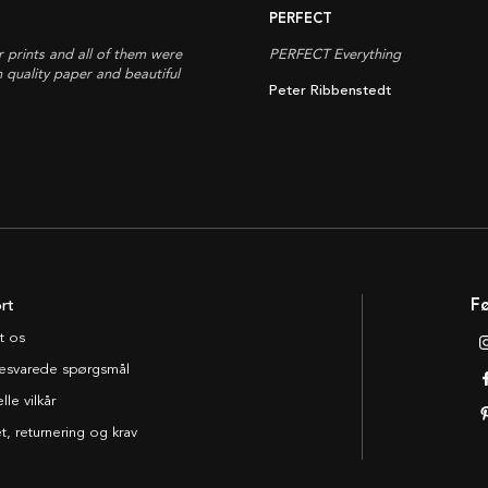
PERFECT
r prints and all of them were
PERFECT Everything
h quality paper and beautiful
Peter Ribbenstedt
rt
Fø
t os
esvarede spørgsmål
le vilkår
t, returnering og krav