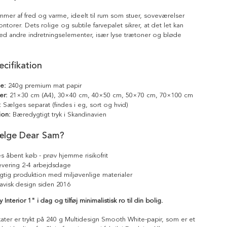
mer af fred og varme, ideelt til rum som stuer, soveværelser
torer. Dets rolige og subtile farvepalet sikrer, at det let kan
d andre indretningselementer, især lyse trætoner og bløde
cifikation
le:
240g premium mat papir
er:
21×30 cm (A4), 30×40 cm, 40×50 cm, 50×70 cm, 70×100 cm
:
Sælges separat (findes i eg, sort og hvid)
ion:
Bæredygtigt tryk i Skandinavien
ælge Dear Sam?
s åbent køb - prøv hjemme risikofrit
levering 2-4 arbejdsdage
tig produktion med miljøvenlige materialer
avisk design siden 2016
 Interior 1" i dag og tilføj minimalistisk ro til din bolig.
kater er trykt på 240 g Multidesign Smooth White-papir, som er et