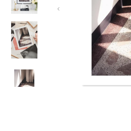
Item
1
of
4