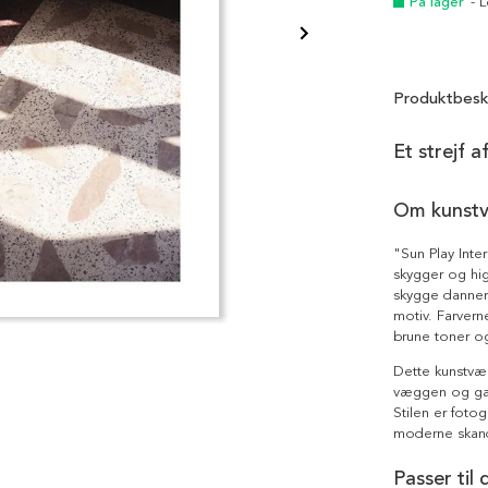
På lager
- 
Produktbesk
Et strejf a
Om kunst
"Sun Play Inter
skygger og high
skygge danner 
motiv. Farver
brune toner og
Dette kunstvær
væggen og gard
Stilen er fotog
moderne skandi
Passer til 