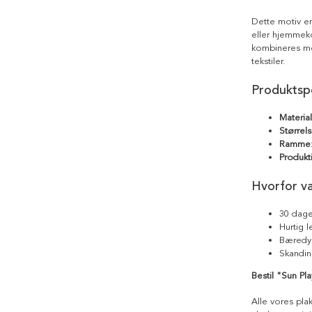
Dette motiv em
eller hjemmekon
kombineres me
tekstiler.
Produktspe
Materia
Størrels
Ramme
Produkt
Hvorfor v
30 dage
Hurtig 
Bæredyg
Skandin
Bestil "Sun Play
Alle vores pla