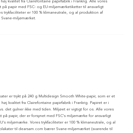
 høj kvalitet fra Clairefontaine papirfabrik i Frankrig. Alle vores
ykt på papir med FSC- og EU-miljømærketiketter til ansvarligt
 trykfaciliteter er 100 % klimaneutrale, og al produktion af
r Svane-miljømærket.
kater er trykt på 240 g Multidesign Smooth White-papir, som er et
 høj kvalitet fra Clairefontaine papirfabrik i Frankrig. Papiret er i
dvs. det gulner ikke med tiden. Miljøet er vigtigt for os. Alle vores
ykt på papir, der er forsynet med FSC's miljømærke for ansvarligt
's miljømærke. Vores trykfaciliteter er 100 % klimaneutrale, og al
 plakater til dearsam.com bærer Svane-miljømærket (svarende til