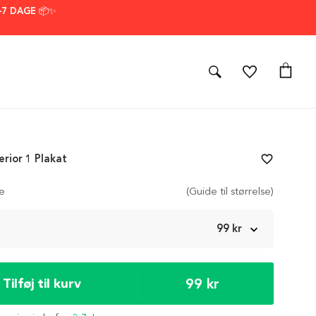
–7 DAGE 📦✨
erior 1 Plakat
favorite_border
se
(Guide til størrelse)
m
99 kr
99 kr
Tilføj til kurv