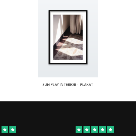
SUN PLAY INTERIOR 1 PLAKAT
star
star
star
star
star
star
star