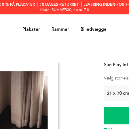
: 30 % PÅ PLAKATER ┃ 30 DAGES RETURRET ┃ LEVERING INDEN FOR 2
Kode: SUMMER30
, t.o.m. 7.8
Plakater
Rammer
Billedvægge
Sun Play Int
Vælg størrel
21 x 30 c