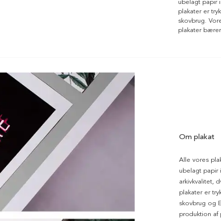
ubelagt papir i
plakater er tr
skovbrug. Vores
plakater bære
Om plakat
Alle vores pla
ubelagt papir i
arkivkvalitet, 
plakater er tr
skovbrug og EU
produktion af