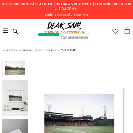
🌟 LIGE NU: 30 % PÅ PLAKATER ┃ 30 DAGES RETURRET ┃ LEVERING INDEN FOR
2–7 DAGE 📦✨
Kode: SUMMER30
, t.o.m. 9.8
PLAKATER
/
INTRESSEN
/
SPORT
/
FODBOLD
/
THE GAME