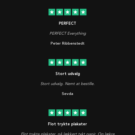
star
star
star
star
star
PERFECT
PERFECT Everything
Peter Ribbenstedt
star
star
star
star
star
Stort udvalg
Stort udvalg. Nemt at bestille.
Sevda
star
star
star
star
star
Flot trykte plakater
Flot trykte plakater, på lækkert tykt papir. Og lækre