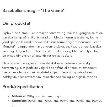
Baseballens magi – 'The Game'
Om produktet
Oplev 'The Game' – en detaljeorienteret og realistisk gengivelse af en
baseballkamp på et ikonisk stadion. Med en grøn græsbane, brune
jordlinjer, de klassiske hvide spillerduniformer og det berømte 'Green
Monster' i baggrunden, fanger denne plakat alt, hvad der gør baseball
unikt og dragende. Stadionets fyldte tribuner og blide aftenlys tilføjer
en ekstra dimension af autenticitet og atmosfære.
Plakatens varme og energiske stil skaber en følelse af nostalgi og
forventning. Det perfekte valg til sportsfans eller som et statement
piece i moderne og minimalistiske hjem. Perfekt i sportslokaler,
hobbyrum eller ethvert rum, hvor det sociale og energiske mødes.
Produktspecifikation
Materiale:
240g premium mat papir
Størrelser:
30×21 cm, 40×30 cm, 50×40 cm, 70×50 cm, 100×70
cm