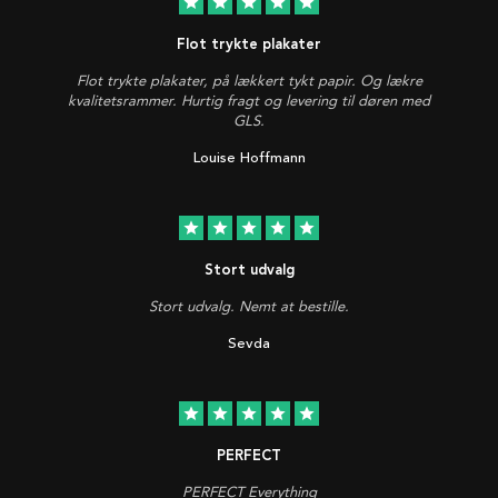
star
star
star
star
star
Flot trykte plakater
Flot trykte plakater, på lækkert tykt papir. Og lækre
kvalitetsrammer. Hurtig fragt og levering til døren med
GLS.
Louise Hoffmann
star
star
star
star
star
Stort udvalg
Stort udvalg. Nemt at bestille.
Sevda
star
star
star
star
star
PERFECT
PERFECT Everything