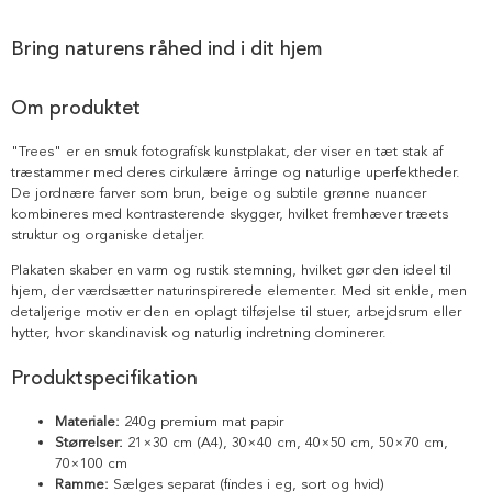
Bring naturens råhed ind i dit hjem
Om produktet
"Trees" er en smuk fotografisk kunstplakat, der viser en tæt stak af
træstammer med deres cirkulære årringe og naturlige uperfektheder.
De jordnære farver som brun, beige og subtile grønne nuancer
kombineres med kontrasterende skygger, hvilket fremhæver træets
struktur og organiske detaljer.
Plakaten skaber en varm og rustik stemning, hvilket gør den ideel til
hjem, der værdsætter naturinspirerede elementer. Med sit enkle, men
detaljerige motiv er den en oplagt tilføjelse til stuer, arbejdsrum eller
hytter, hvor skandinavisk og naturlig indretning dominerer.
Produktspecifikation
Materiale:
240g premium mat papir
Størrelser:
21×30 cm (A4), 30×40 cm, 40×50 cm, 50×70 cm,
70×100 cm
Ramme:
Sælges separat (findes i eg, sort og hvid)