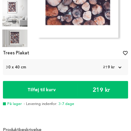
Item
1
Trees Plakat
favorite_border
of
5
30 x 40 cm
219 kr
219 kr
Tilføj til kurv
På lager
- Levering indenfor:
3-7 dage
Produktbeskrivelse