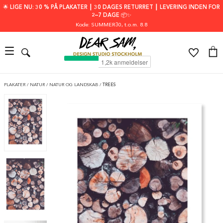
🌟 LIGE NU: 30 % PÅ PLAKATER ┃ 30 DAGES RETURRET ┃ LEVERING INDEN FOR
2–7 DAGE 📦✨
Kode: SUMMER30
, t.o.m. 8.8
PLAKATER
/
NATUR
/
NATUR OG LANDSKAB
/
TREES