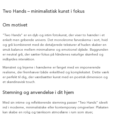
Two Hands – minimalistisk kunst i fokus
Om motivet
"Two Hands" er en dyb og intim fotokunst, der viser to hænder i et
enkelt men gribende univers. Det monokrome farveskema i sort, hvid
og grå kombineret med de detaljerede teksturer af huden skaber en
smuk balance mellem minimalisme og emotionel dybde. Baggrunden
er neutral grå, der sætter fokus på håndenes naturlige skønhed og
indbyrdes interaktion.
Mønstret og linjerne i hænderne er fanget med en imponerende
realisme, der fremhæver både enkelthed og kompleksitet. Dette værk
er perfekt til dig, der værdsætter kunst med en poetisk dimension og
et skandinavisk touch.
Stemning og anvendelse i dit hjem
Med sin intime og reflekterende stemning passer "Two Hands" ideelt
ind i moderne, minimalistiske eller kontemporary omgivelser. Plakaten
kan skabe en rolig og tænksom atmosfære i rum som stuer,