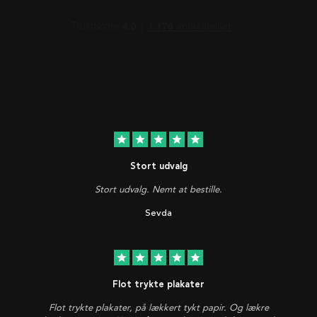
star
star
star
star
star
Stort udvalg
Stort udvalg. Nemt at bestille.
Sevda
star
star
star
star
star
Flot trykte plakater
Flot trykte plakater, på lækkert tykt papir. Og lækre