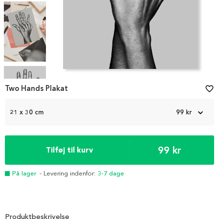
Item
1
Two Hands Plakat
favorite_border
of
4
21 x 30 cm
99 kr
99 kr
Tilføj til kurv
På lager
- Levering indenfor:
3-7 dage
Produktbeskrivelse