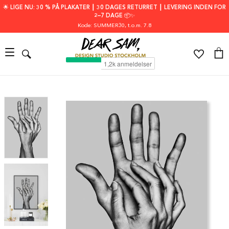
🌟 LIGE NU: 30 % PÅ PLAKATER ┃ 30 DAGES RETURRET ┃ LEVERING INDEN FOR
2–7 DAGE 📦✨
Kode: SUMMER30
, t.o.m. 7.8