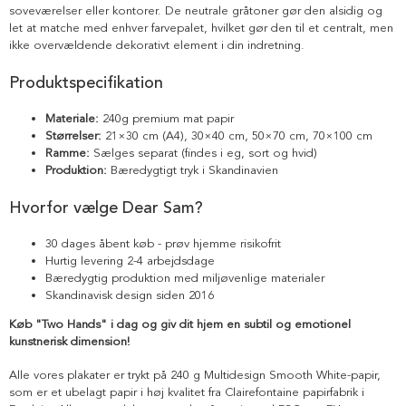
soveværelser eller kontorer. De neutrale gråtoner gør den alsidig og
let at matche med enhver farvepalet, hvilket gør den til et centralt, men
ikke overvældende dekorativt element i din indretning.
Produktspecifikation
Materiale:
240g premium mat papir
Størrelser:
21×30 cm (A4), 30×40 cm, 50×70 cm, 70×100 cm
Ramme:
Sælges separat (findes i eg, sort og hvid)
Produktion:
Bæredygtigt tryk i Skandinavien
Hvorfor vælge Dear Sam?
30 dages åbent køb - prøv hjemme risikofrit
Hurtig levering 2-4 arbejdsdage
Bæredygtig produktion med miljøvenlige materialer
Skandinavisk design siden 2016
Køb "Two Hands" i dag og giv dit hjem en subtil og emotionel
kunstnerisk dimension!
Alle vores plakater er trykt på 240 g Multidesign Smooth White-papir,
som er et ubelagt papir i høj kvalitet fra Clairefontaine papirfabrik i