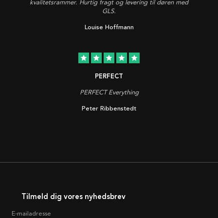
kvalitetsrammer. Hurtig fragt og levering til døren med
GLS.
Louise Hoffmann
star
star
star
star
star
PERFECT
PERFECT Everything
Peter Ribbenstedt
Tilmeld dig vores nyhedsbrev
E-mailadresse