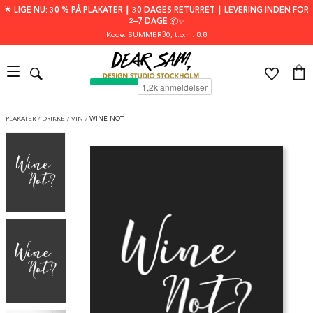
🌟 LIGE NU: 30 % PÅ PLAKATER ┃ 30 DAGES RETURRET ┃ LEVERING INDEN FOR
2–7 DAGE 📦✨
Kode: SUMMER30
, t.o.m. 8.8
PLAKATER
/
DRIKKE
/
VIN
/
WINE NOT