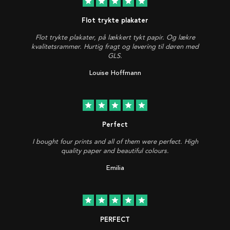
star
star
star
star
star
Flot trykte plakater
Flot trykte plakater, på lækkert tykt papir. Og lækre
kvalitetsrammer. Hurtig fragt og levering til døren med
GLS.
Louise Hoffmann
star
star
star
star
star
Perfect
I bought four prints and all of them were perfect. High
quality paper and beautiful colours.
Emilia
star
star
star
star
star
PERFECT