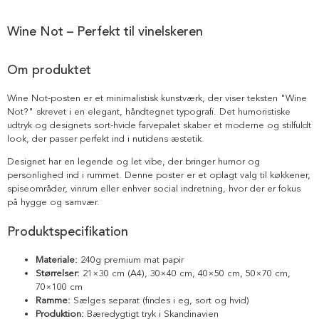
Wine Not – Perfekt til vinelskeren
Om produktet
Wine Not-posten er et minimalistisk kunstværk, der viser teksten "Wine
Not?" skrevet i en elegant, håndtegnet typografi. Det humoristiske
udtryk og designets sort-hvide farvepalet skaber et moderne og stilfuldt
look, der passer perfekt ind i nutidens æstetik.
Designet har en legende og let vibe, der bringer humor og
personlighed ind i rummet. Denne poster er et oplagt valg til køkkener,
spiseområder, vinrum eller enhver social indretning, hvor der er fokus
på hygge og samvær.
Produktspecifikation
Materiale:
240g premium mat papir
Størrelser:
21×30 cm (A4), 30×40 cm, 40×50 cm, 50×70 cm,
70×100 cm
Ramme:
Sælges separat (findes i eg, sort og hvid)
Produktion:
Bæredygtigt tryk i Skandinavien