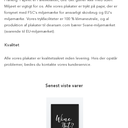
Frankrig. Papiret er i arkivkvalitet, dvs. det gulner ikke med tiden.
Miljøet er vigtigt for os. Alle vores plakater er trykt på papir, der er
forsynet med FSC's miljømærke for ansvarligt skovbrug og EU's
miljømærke. Vores trykfaciliteter er 100 % klimaneutrale, og al
produktion af plakater til dearsam.com bærer Svane-miljømærket
(svarende til EU-miljømærket).
Kvalitet
Alle vores plakater er kvalitetssikret inden levering. Hvis der opstår
problemer, bedes du kontakte vores kundeservice.
Senest viste varer