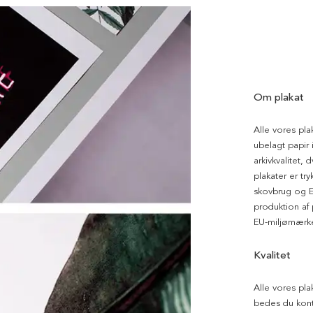
Om plakat
Alle vores pla
ubelagt papir i
arkivkvalitet, 
plakater er tr
skovbrug og EU
produktion af
EU-miljømærke
Kvalitet
Alle vores pla
bedes du kont