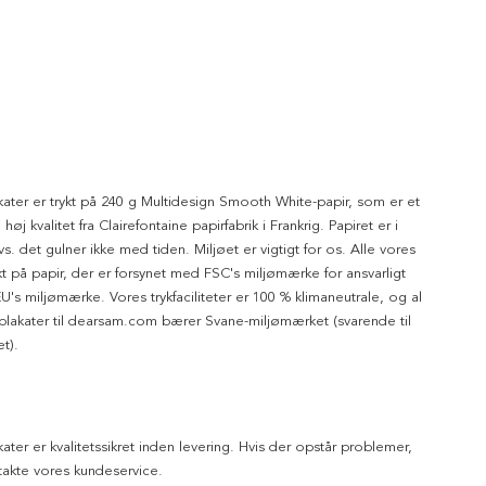
kater er trykt på 240 g Multidesign Smooth White-papir, som er et
 høj kvalitet fra Clairefontaine papirfabrik i Frankrig. Papiret er i
dvs. det gulner ikke med tiden. Miljøet er vigtigt for os. Alle vores
ykt på papir, der er forsynet med FSC's miljømærke for ansvarligt
's miljømærke. Vores trykfaciliteter er 100 % klimaneutrale, og al
 plakater til dearsam.com bærer Svane-miljømærket (svarende til
t).
kater er kvalitetssikret inden levering. Hvis der opstår problemer,
akte vores kundeservice.