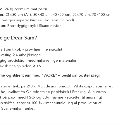
le:
240g premium mat papir
er:
21×30 cm (A4), 30×40 cm, 40×50 cm, 50×70 cm, 70×100 cm
:
Sælges separat (findes i eg, sort og hvid)
ion:
Bæredygtigt tryk i Skandinavien
ælge Dear Sam?
s åbent køb - prøv hjemme risikofrit
levering 2-4 arbejdsdage
tig produktion med miljøvenlige materialer
avisk design siden 2016
ne og stilrent rum med "WOKE" – bestil din poster idag!
kater er trykt på 240 g Multidesign Smooth White-papir, som er et
 høj kvalitet fra Clairefontaine papirfabrik i Frankrig. Alle vores
ykt på papir med FSC- og EU-miljømærketiketter til ansvarligt
 trykfaciliteter er 100 % klimaneutrale, og al produktion af
r Svane-miljømærket.