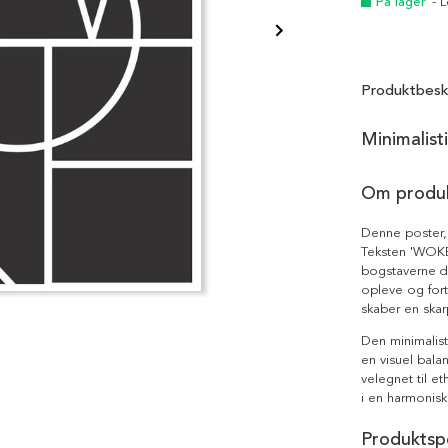
På lager
- 
Produktbesk
Minimalist
Om produ
Denne poster, 
Teksten 'WOKE'
bogstaverne de
opleve og fort
skaber en skar
Den minimalist
en visuel bal
velegnet til e
i en harmonisk
Produktspe