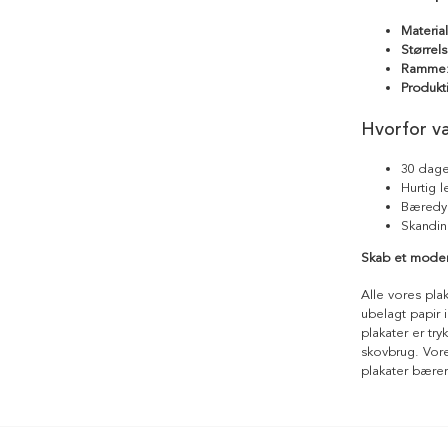
Materia
Størrels
Ramme
Produkt
Hvorfor v
30 dage
Hurtig 
Bæredyg
Skandin
Skab et moder
Alle vores pla
ubelagt papir i
plakater er tr
skovbrug. Vores
plakater bære