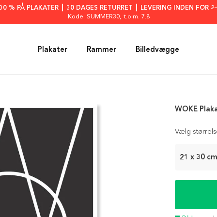
: 30 % PÅ PLAKATER ┃ 30 DAGES RETURRET ┃ LEVERING INDEN FOR 2
Kode: SUMMER30
, t.o.m. 7.8
Plakater
Rammer
Billedvægge
WOKE Plak
Vælg størrel
21 x 30 c