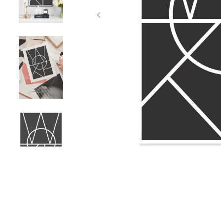
Item
1
of
4