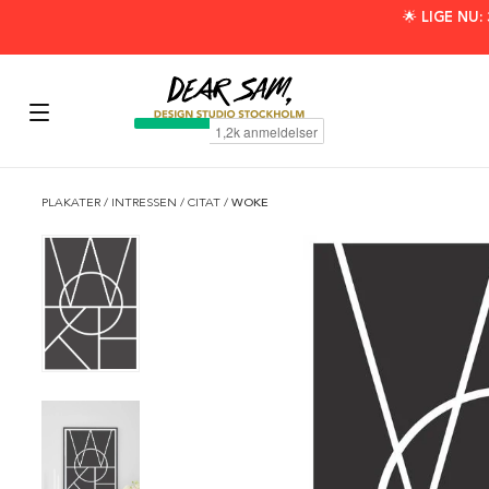
🌟 LIGE NU
PLAKATER
/
INTRESSEN
/
CITAT
/
WOKE