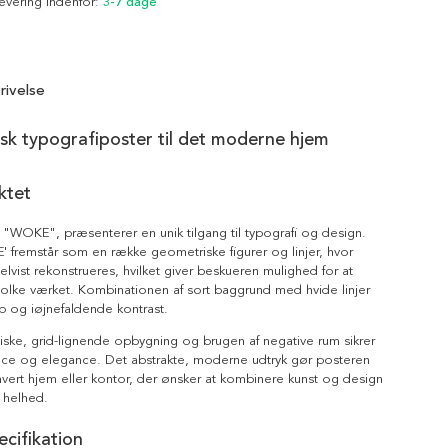
Levering indenfor:
3-7 dage
rivelse
isk typografiposter til det moderne hjem
ktet
"WOKE", præsenterer en unik tilgang til typografi og design.
 fremstår som en række geometriske figurer og linjer, hvor
lvist rekonstrueres, hvilket giver beskueren mulighed for at
olke værket. Kombinationen af sort baggrund med hvide linjer
p og iøjnefaldende kontrast.
iske, grid-lignende opbygning og brugen af negative rum sikrer
ance og elegance. Det abstrakte, moderne udtryk gør posteren
thvert hjem eller kontor, der ønsker at kombinere kunst og design
 helhed.
cifikation