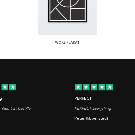
WOKE PLAKAT
star
star
star
star
star
star
star
g
PERFECT
. Nemt at bestille.
PERFECT Everything
Peter Ribbenstedt