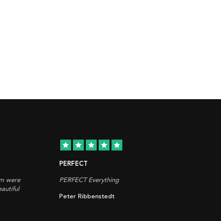
star
star
star
star
star
PERFECT
em were
PERFECT Everything
autiful
Peter Ribbenstedt