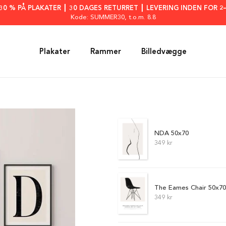
: 30 % PÅ PLAKATER ┃ 30 DAGES RETURRET ┃ LEVERING INDEN FOR 2
Kode: SUMMER30
, t.o.m. 8.8
Plakater
Rammer
Billedvægge
NDA 50x70
349 kr
The Eames Chair 50x7
349 kr