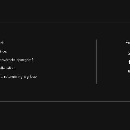
rt
Fø
t os
esvarede spørgsmål
le vilkår
t, returnering og krav