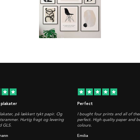
star
star
star
star
star
star
star
 plakater
Perfect
plakater, på lækkert tykt papir. Og
I bought four prints and all of th
etsrammer. Hurtig fragt og levering
perfect. High quality paper and be
d GLS.
colours.
mann
Emilia